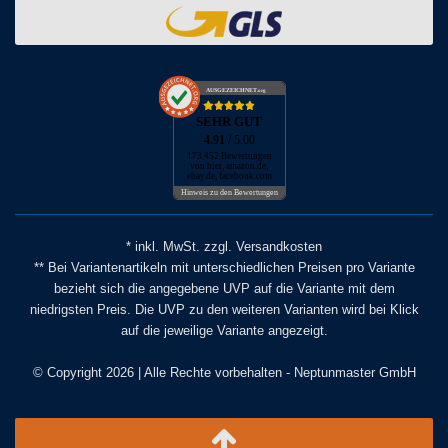
AUSGEZEICHNET
.org
SEHR GUT
4.91
/ 5.00
173.452 Bewertungen
von hier, amazon.de,
ebay.de, facebook.com
Hinweis zu den Bewertungen
* inkl. MwSt. zzgl. Versandkosten
** Bei Variantenartikeln mit unterschiedlichen Preisen pro Variante
bezieht sich die angegebene UVP auf die Variante mit dem
niedrigsten Preis. Die UVP zu den weiteren Varianten wird bei Klick
auf die jeweilige Variante angezeigt.
© Copyright 2026 | Alle Rechte vorbehalten - Neptunmaster GmbH