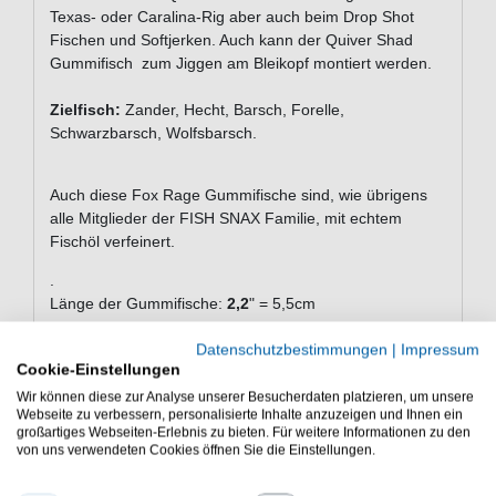
Texas- oder Caralina-Rig aber auch beim Drop Shot
Fischen und Softjerken. Auch kann der Quiver Shad
Gummifisch zum Jiggen am Bleikopf montiert werden.
Zielfisch:
Zander, Hecht, Barsch, Forelle,
Schwarzbarsch, Wolfsbarsch.
Auch diese Fox Rage Gummifische sind, wie übrigens
alle Mitglieder der FISH SNAX Familie, mit echtem
Fischöl verfeinert.
.
Länge der Gummifische:
2,2
" = 5,5cm
Lieferumfang: 8 Gummifische
Datenschutzbestimmungen
|
Impressum
Cookie-Einstellungen
Fox Rage Gummifische mit Schaufelschwanz die mit
Wir können diese zur Analyse unserer Besucherdaten platzieren, um unsere
einem Bauchschlitz für Offsethaken und mit Fischöl
Webseite zu verbessern, personalisierte Inhalte anzuzeigen und Ihnen ein
großartiges Webseiten-Erlebnis zu bieten. Für weitere Informationen zu den
von uns verwendeten Cookies öffnen Sie die Einstellungen.