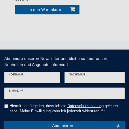
In den Warenkorb
Abonniere unseren Newsletter und bleibe so über unsere
Neuheiten und Angebote informiert.
VORNAME
NACHNAME
Newsletter
E-MAIL ***
Honig
Hiermit bestätige ich, dass ich die
Daten­schutz­erklärung
gelesen
habe. Meine Einwilligung kann ich jederzeit widerrufen.***
Abonnieren