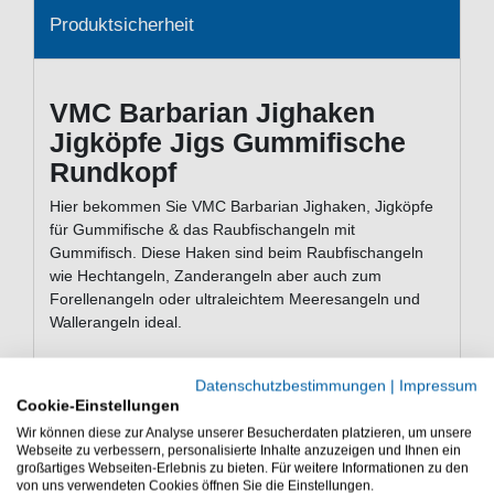
Produktsicherheit
VMC Barbarian Jighaken
Jigköpfe Jigs Gummifische
Rundkopf
Hier bekommen Sie VMC Barbarian Jighaken, Jigköpfe
für Gummifische & das Raubfischangeln mit
Gummifisch. Diese Haken sind beim Raubfischangeln
wie Hechtangeln, Zanderangeln aber auch zum
Forellenangeln oder ultraleichtem Meeresangeln und
Wallerangeln ideal.
Datenschutzbestimmungen
|
Impressum
Lieferumfang: 5 VMC Barbarian Jighaken
Cookie-Einstellungen
Wir können diese zur Analyse unserer Besucherdaten platzieren, um unsere
Die VMC Barbarian Jighaken Jigköpfe Jigs gehören zu
Webseite zu verbessern, personalisierte Inhalte anzuzeigen und Ihnen ein
den besten Jighaken für Gummifische,
großartiges Webseiten-Erlebnis zu bieten. Für weitere Informationen zu den
Gummifischangeln
von uns verwendeten Cookies öffnen Sie die Einstellungen.