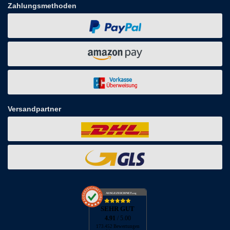
Zahlungsmethoden
Versandpartner
AUSGEZEICHNET
.org
SEHR GUT
4.91
/ 5.00
173.452 Bewertungen