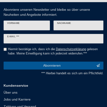
Abonniere unseren Newsletter und bleibe so über unsere
Neuheiten und Angebote informiert.
VORNAME
NACHNAME
Newsletter
E-MAIL ***
Honig
Hiermit bestätige ich, dass ich die
Daten­schutz­erklärung
gelesen
habe. Meine Einwilligung kann ich jederzeit widerrufen.***
Abonnieren
*** Hierbei handelt es sich um ein Pflichtfeld.
Kundenservice
Über uns
Jobs und Karriere
Zahlung und Versand