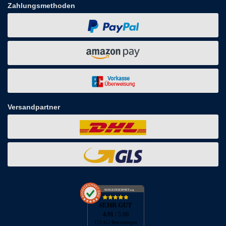
Zahlungsmethoden
Versandpartner
AUSGEZEICHNET
.org
SEHR GUT
4.91
/ 5.00
173.452 Bewertungen