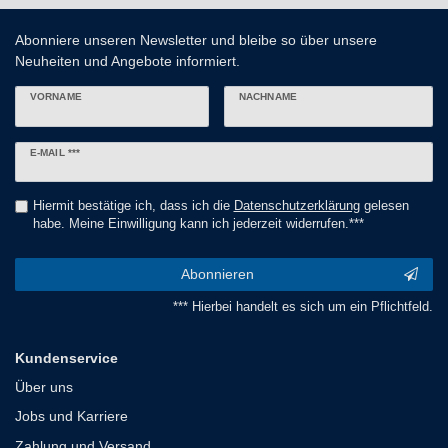
Abonniere unseren Newsletter und bleibe so über unsere
Neuheiten und Angebote informiert.
VORNAME
NACHNAME
Newsletter
E-MAIL ***
Honig
Hiermit bestätige ich, dass ich die
Daten­schutz­erklärung
gelesen
habe. Meine Einwilligung kann ich jederzeit widerrufen.***
Abonnieren
*** Hierbei handelt es sich um ein Pflichtfeld.
Kundenservice
Über uns
Jobs und Karriere
Zahlung und Versand