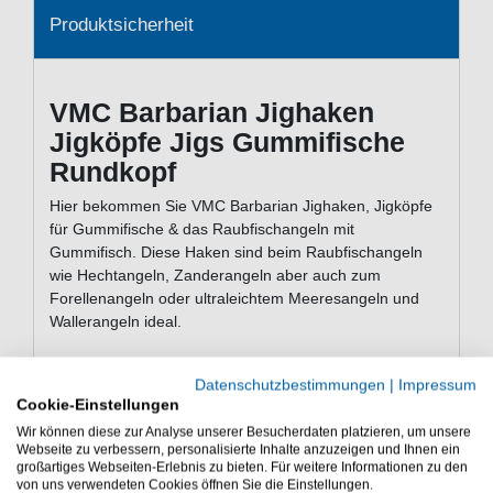
Produktsicherheit
VMC Barbarian Jighaken
Jigköpfe Jigs Gummifische
Rundkopf
Hier bekommen Sie VMC Barbarian Jighaken, Jigköpfe
für Gummifische & das Raubfischangeln mit
Gummifisch. Diese Haken sind beim Raubfischangeln
wie Hechtangeln, Zanderangeln aber auch zum
Forellenangeln oder ultraleichtem Meeresangeln und
Wallerangeln ideal.
Datenschutzbestimmungen
|
Impressum
Lieferumfang: 5 VMC Barbarian Jighaken
Cookie-Einstellungen
Wir können diese zur Analyse unserer Besucherdaten platzieren, um unsere
Die VMC Barbarian Jighaken Jigköpfe Jigs gehören zu
Webseite zu verbessern, personalisierte Inhalte anzuzeigen und Ihnen ein
den besten Jighaken für Gummifische,
großartiges Webseiten-Erlebnis zu bieten. Für weitere Informationen zu den
Gummifischangeln
von uns verwendeten Cookies öffnen Sie die Einstellungen.