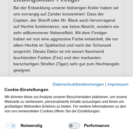
Bei der Entwicklung unserer bisherigen Köder haben wir
uns vorrangig auf Zander konzentriert. Dass der
Captain, der Sheriff oder Mr. Black auch hervorragend
auf Hechte funktionieren, war keine Absicht, sondern ein
sehr willkommener Nebeneffekt. Mit dem Firetiger
haben wir nun eine aggressive Farbe entwickelt, die vor
allem Hechte im Spätherbst und nach der Schonzeit
anspricht. Dieses Dekor ist mit seinen flammend
leuchtenden Farben (Fire) und den markanten
barschartigen Streifen (Tiger) sehr gut zum Hechtangeln
geeignet.
Datenschutzbestimmungen
|
Impressum
Cookie-Einstellungen
Lieblingsköder Gold Edition
Wir können diese zur Analyse unserer Besucherdaten platzieren, um unsere
Zum einjährigen Jubiläum von Lieblingsköder haben wir
Webseite zu verbessern, personalisierte Inhalte anzuzeigen und Ihnen ein
für euch die Gold Edition zusammengestellt - bestehend
großartiges Webseiten-Erlebnis zu bieten. Für weitere Informationen zu den
von uns verwendeten Cookies öffnen Sie die Einstellungen.
aus Mr. Black, Mr. White, Nugget und Whisky Orange -
und möchten damit allen Raubfischfans eine Freude
bereiten, die selbst gern Köder testen. Diese Kollektion
Notwendig
Performance
enthält 4 unserer tollen Prototypen-Farben und ist