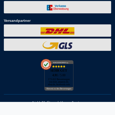
Versandpartner
AUSGEZEICHNET
.org
SEHR GUT
4.91
/ 5.00
173.452 Bewertungen
von hier, amazon.de,
ebay.de, facebook.com
Hinweis zu den Bewertungen
* inkl. MwSt. zzgl. Versandkosten
** Bei Variantenartikeln mit unterschiedlichen Preisen pro Variante
bezieht sich die angegebene UVP auf die Variante mit dem