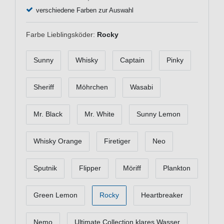
verschiedene Farben zur Auswahl
Farbe Lieblingsköder:
Rocky
Sunny
Whisky
Captain
Pinky
Sheriff
Möhrchen
Wasabi
Mr. Black
Mr. White
Sunny Lemon
Whisky Orange
Firetiger
Neo
Sputnik
Flipper
Möriff
Plankton
Green Lemon
Rocky
Heartbreaker
Nemo
Ultimate Collection klares Wasser