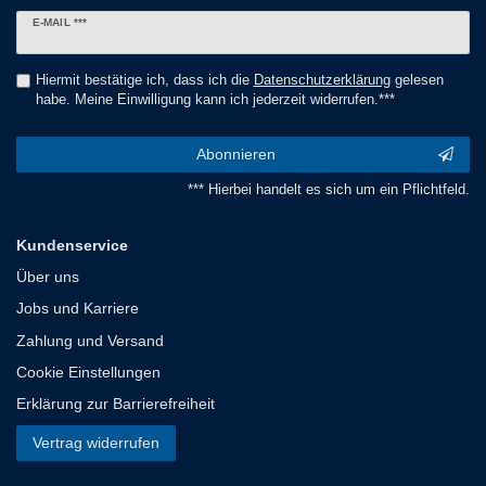
Newsletter
E-MAIL ***
Honig
Hiermit bestätige ich, dass ich die
Daten­schutz­erklärung
gelesen
habe. Meine Einwilligung kann ich jederzeit widerrufen.***
Abonnieren
*** Hierbei handelt es sich um ein Pflichtfeld.
Kundenservice
Über uns
Jobs und Karriere
Zahlung und Versand
Cookie Einstellungen
Erklärung zur Barrierefreiheit
Vertrag widerrufen