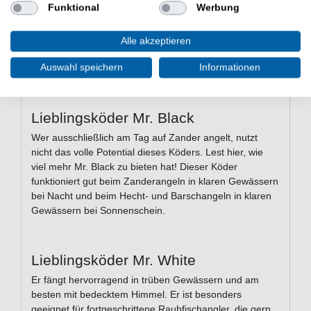
Funktional
Werbung
besonders geeignet für fortgeschrittene
Raubfischangler. Vor allem diejenigen unter euch, die
von Anfang an mit Lieblingsködern gefischt haben,
Alle akzeptieren
wünschten sich dieses Paket, da sie mit diesen Farben
Auswahl speichern
Informationen
bereits super Erfahrungen machen konnten.
Lieblingsköder Mr. Black
Wer ausschließlich am Tag auf Zander angelt, nutzt
nicht das volle Potential dieses Köders. Lest hier, wie
viel mehr Mr. Black zu bieten hat! Dieser Köder
funktioniert gut beim Zanderangeln in klaren Gewässern
bei Nacht und beim Hecht- und Barschangeln in klaren
Gewässern bei Sonnenschein.
Lieblingsköder Mr. White
Er fängt hervorragend in trüben Gewässern und am
besten mit bedecktem Himmel. Er ist besonders
geeignet für fortgeschrittene Raubfischangler, die gern