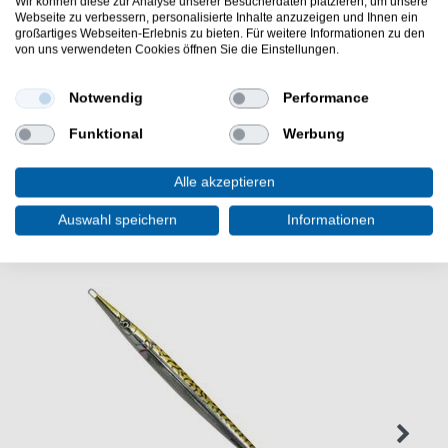
Wir können diese zur Analyse unserer Besucherdaten platzieren, um unsere
sind extrem beliebt bei unseren Kunden.
Webseite zu verbessern, personalisierte Inhalte anzuzeigen und Ihnen ein
großartiges Webseiten-Erlebnis zu bieten. Für weitere Informationen zu den
Verwenden Sie zum Raubfischangeln Wolfram Vorfächer
von uns verwendeten Cookies öffnen Sie die Einstellungen.
/ Stahlvorfach / Spinnvorfächer, denn Sie sind exzellent
zum Raubfischangeln
Notwendig
Performance
Funktional
Werbung
Alle akzeptieren
WEITERE INTERESSANTE ARTIKEL
Auswahl speichern
Informationen