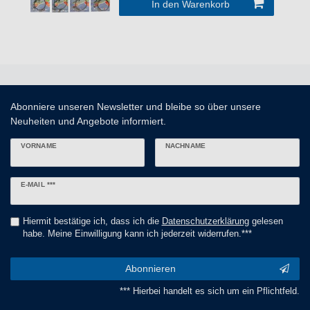
In den Warenkorb
Abonniere unseren Newsletter und bleibe so über unsere
Neuheiten und Angebote informiert.
VORNAME
NACHNAME
Newsletter
E-MAIL ***
Honig
Hiermit bestätige ich, dass ich die
Daten­schutz­erklärung
gelesen
habe. Meine Einwilligung kann ich jederzeit widerrufen.***
Abonnieren
*** Hierbei handelt es sich um ein Pflichtfeld.