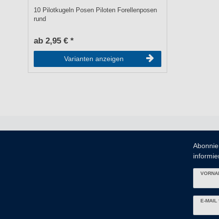
10 Pilotkugeln Posen Piloten Forellenposen
rund
ab 2,95 € *
Varianten anzeigen
Abonnie
informier
VORNA
Newslett
E-MAIL 
Honig