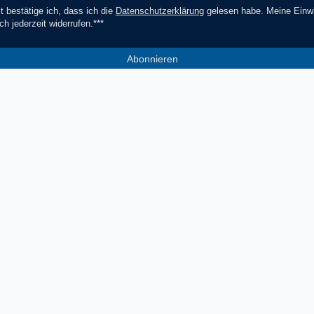
t bestätige ich, dass ich die
Daten­schutz­erklärung
gelesen habe. Meine Einwi
ch jederzeit widerrufen.***
Abonnieren
*** Hierbei handelt es sich um ein Pf
Socials
Zahlungsmethoden
V
Facebook
Instagram
YouTube