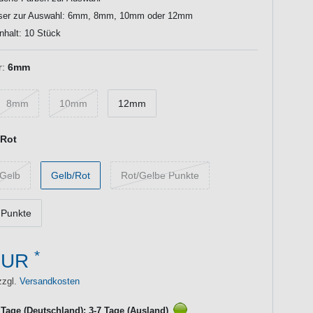
er zur Auswahl: 6mm, 8mm, 10mm oder 12mm
halt: 10 Stück
:
6mm
8mm
10mm
12mm
/Rot
Gelb
Gelb/Rot
Rot/Gelbe Punkte
 Punkte
*
EUR
zzgl.
Versandkosten
3 Tage (Deutschland); 3-7 Tage (Ausland)