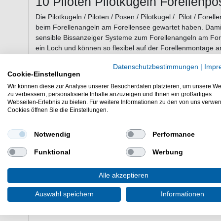
10 Piloten Pilotkugeln Forellenpo
Die Pilotkugeln / Piloten / Posen / Pilotkugel / Pilot / Forel
beim Forellenangeln am Forellensee gewartet haben. Dami
sensible Bissanzeiger Systeme zum Forellenangeln am Fore
ein Loch und können so flexibel auf der Forellenmontage 
Datenschutzbestimmungen
|
Impr
Cookie-Einstellungen
Beispielsweise in Kombination mit Spirolino / Sbirulino Pos
Wir können diese zur Analyse unserer Besucherdaten platzieren, um unsere We
zu verbessern, personalisierte Inhalte anzuzeigen und Ihnen ein großartiges
Auf die Hauptschnur fädelt man zunächst einen Stopper da
Webseiten-Erlebnis zu bieten. Für weitere Informationen zu den von uns verwe
oder eine Wasserkugel. Danach kommt eine Gummiperle, u
Cookies öffnen Sie die Einstellungen.
Wasserkugel abzufedern. Dann eine Pilotkugel auffädeln, wo
wird. Eventuell kommt etwas weiter vorn noch eine kleine Pil
Notwendig
Performance
nach gewünschter Wassertiefe kommen die Pilotkugeln vor d
letztendlich das Forellenvorfach eingehängt wird.
Funktional
Werbung
Inhalt: 10 Stück
Alle akzeptieren
Forellenangeln am Forellensee geht am besten mit Piloten Pi
Auswahl speichern
Informationen
für Forellenmontagen beim Angeln auf Forelle.