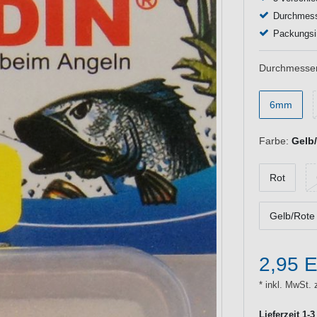
Durchmess
Packungsin
Durchmesser
6mm
Farbe:
Gelb
Rot
Gelb/Rote
2,95 
* inkl. MwSt. 
Lieferzeit 1-