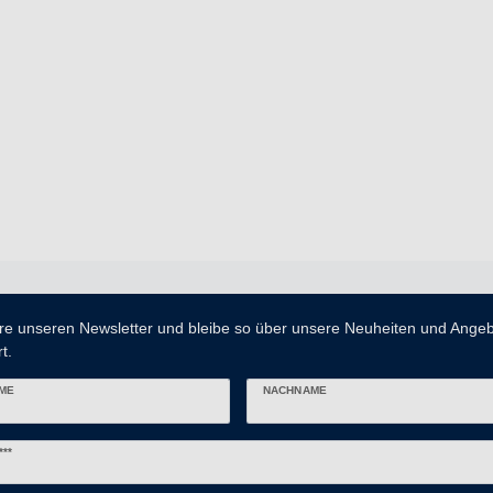
re unseren Newsletter und bleibe so über unsere Neuheiten und Ange
t.
ME
NACHNAME
er
***