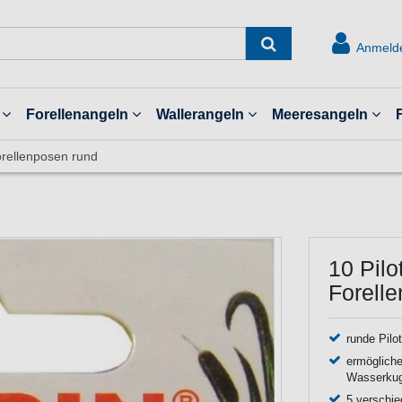
Anmeld
Forellenangeln
Wallerangeln
Meeresangeln
orellenposen rund
10 Pilo
Forell
runde Pilo
ermögliche
Wasserkuge
5 verschi