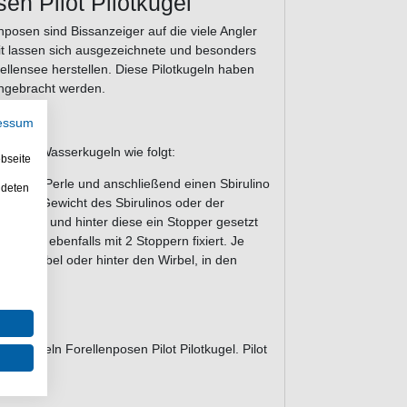
sen Pilot Pilotkugel
lenposen sind Bissanzeiger auf die viele Angler
t lassen sich ausgezeichnete und besonders
llensee herstellen. Diese Pilotkugeln haben
angebracht werden.
essum
en oder Wasserkugeln wie folgt:
bseite
nn eine Perle und anschließend einen Sbirulino
ndeten
m das Gewicht des Sbirulinos oder der
bei vor und hinter diese ein Stopper gesetzt
otkugel ebenfalls mit 2 Stoppern fixiert. Je
en Wirbel oder hinter den Wirbel, in den
lotkugeln Forellenposen Pilot Pilotkugel. Pilot