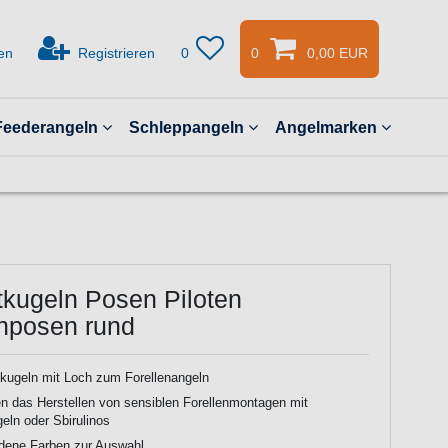
en
Registrieren
0
0
0,00 EUR
Feederangeln
Schleppangeln
Angelmarken
tkugeln Posen Piloten
enposen rund
tkugeln mit Loch zum Forellenangeln
n das Herstellen von sensiblen Forellenmontagen mit
ln oder Sbirulinos
edene Farben zur Auswahl