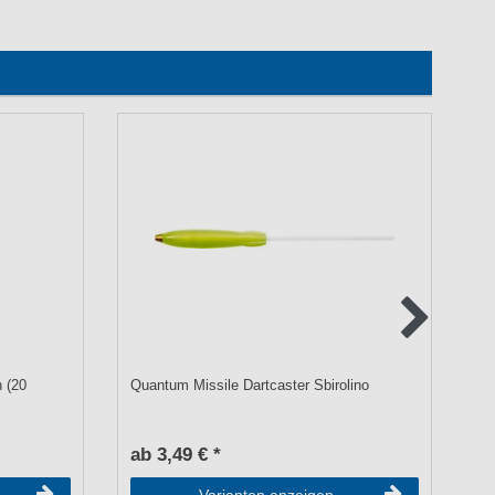
 (20
Quantum Missile Dartcaster Sbirolino
10
Sh
ab 3,49 € *
a