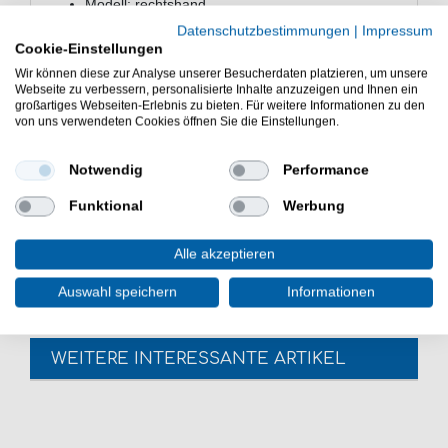
Modell: rechtshand
Schnurfassung: 250m / 0,40mm
Datenschutzbestimmungen
|
Impressum
Gewicht: 465g
Cookie-Einstellungen
Bremskraft: 20kg
Wir können diese zur Analyse unserer Besucherdaten platzieren, um unsere
Übersetzung: 5:1
Webseite zu verbessern, personalisierte Inhalte anzuzeigen und Ihnen ein
großartiges Webseiten-Erlebnis zu bieten. Für weitere Informationen zu den
Schnureinzug: 87cm
von uns verwendeten Cookies öffnen Sie die Einstellungen.
Kugellager: 7 + 2 Edelstahlkugellager
100% Aluminum Body CNC Cutted
Notwendig
Performance
Clicker / On-Off Switch
Funktional
Werbung
Die Zeck VR 5 Multirolle Rechtshand Wallerrolle ist gut
zum Welsfischen mit Vertikalködern. Die Multi Rolle ist
sehr gut zum Vertikal Angeln auf Welse.
Alle akzeptieren
Auswahl speichern
Informationen
WEITERE INTERESSANTE ARTIKEL