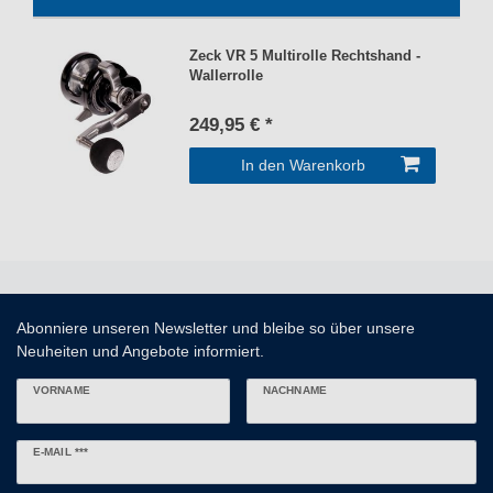
Zeck VR 5 Multirolle Rechtshand -
Wallerrolle
249,95 € *
In den Warenkorb
Abonniere unseren Newsletter und bleibe so über unsere
Neuheiten und Angebote informiert.
VORNAME
NACHNAME
Newsletter
E-MAIL ***
Honig