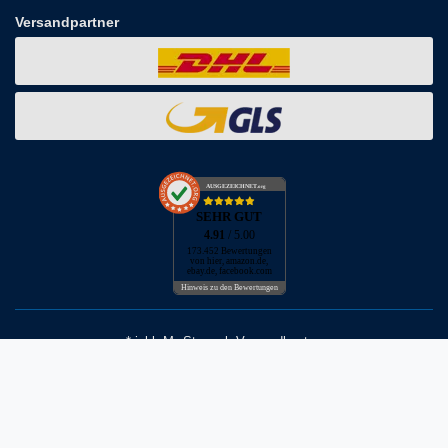
Versandpartner
AUSGEZEICHNET
.org
SEHR GUT
4.91
/ 5.00
173.452 Bewertungen
von hier, amazon.de,
ebay.de, facebook.com
Hinweis zu den Bewertungen
* inkl. MwSt. zzgl. Versandkosten
** Bei Variantenartikeln mit unterschiedlichen Preisen pro Variante
bezieht sich die angegebene UVP auf die Variante mit dem
niedrigsten Preis. Die UVP zu den weiteren Varianten wird bei Klick
auf die jeweilige Variante angezeigt.