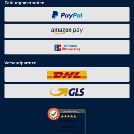
Zahlungsmethoden
Versandpartner
AUSGEZEICHNET
.org
SEHR GUT
4.91
/ 5.00
173.452 Bewertungen