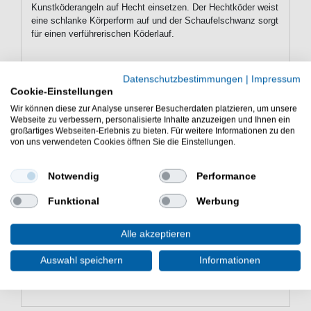
Kunstköderangeln auf Hecht einsetzen. Der Hechtköder weist
eine schlanke Körperform auf und der Schaufelschwanz sorgt
für einen verführerischen Köderlauf.
Eigenschaften der Westin BullTeez
Datenschutzbestimmungen
|
Impressum
Cookie-Einstellungen
Shadtail Gummifische für Hecht
Wir können diese zur Analyse unserer Besucherdaten platzieren, um unsere
Gummifische zum Spinnfischen auf Hecht
Webseite zu verbessern, personalisierte Inhalte anzuzeigen und Ihnen ein
Länge: 24cm
großartiges Webseiten-Erlebnis zu bieten. Für weitere Informationen zu den
von uns verwendeten Cookies öffnen Sie die Einstellungen.
Gewicht: 107g
nahezu realistische Augen
Schaufelschwanz
Notwendig
Performance
verführerisch flankende Belly-Flash Action auch bei
langsamer Führung
Funktional
Werbung
Offset Hakenschlitze an Rücken & Bauch
Lieferumfang: 1 Gummifisch in gewählter Farbe
Alle akzeptieren
Der Westin BullTeez Shadtail Gummifisch für Hecht ist
gut zum Spinnangeln auf Großhechte. Der Hechtköder
Auswahl speichern
Informationen
ist sehr gut zum Hechtangeln mit der Spinnrute.