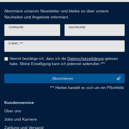
Abonniere unseren Newsletter und bleibe so über unsere
Neuheiten und Angebote informiert.
VORNAME
NACHNAME
Newsletter
E-MAIL ***
Honig
Hiermit bestätige ich, dass ich die
Daten­schutz­erklärung
gelesen
habe. Meine Einwilligung kann ich jederzeit widerrufen.***
Abonnieren
*** Hierbei handelt es sich um ein Pflichtfeld.
Kundenservice
Über uns
Jobs und Karriere
Zahlung und Versand