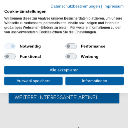
Hardbait zum Kunstköderangeln auf Forelle
Datenschutzbestimmungen
|
Impressum
Gewicht: 2,15g
Cookie-Einstellungen
flacher, unregelmäßiger Lauf
Wir können diese zur Analyse unserer Besucherdaten platzieren, um unsere
UV-aktiv
Webseite zu verbessern, personalisierte Inhalte anzuzeigen und Ihnen ein
großartiges Webseiten-Erlebnis zu bieten. Für weitere Informationen zu den
sehr scharfer Einzelhaken
von uns verwendeten Cookies öffnen Sie die Einstellungen.
Lieferumfang: 1 Wobbler in gewählter Farbe
Notwendig
Performance
Die Trout Master Wobbla Forellenwobbler sind toll zum
Funktional
Werbung
Spinnfischen auf Forelle. Der Forellenhardbait ist sehr
gut zum aktiven Forellenangeln geeignet.
Alle akzeptieren
Auswahl speichern
Informationen
WEITERE INTERESSANTE ARTIKEL