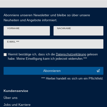
Abonniere unseren Newsletter und bleibe so über unsere
Neuheiten und Angebote informiert.
VORNAME
NACHNAME
Newsletter
E-MAIL ***
Honig
Hiermit bestätige ich, dass ich die
Daten­schutz­erklärung
gelesen
habe. Meine Einwilligung kann ich jederzeit widerrufen.***
Abonnieren
*** Hierbei handelt es sich um ein Pflichtfeld.
Kundenservice
Über uns
Jobs und Karriere