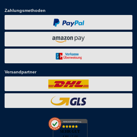
Zahlungsmethoden
Versandpartner
AUSGEZEICHNET
.org
SEHR GUT
4.91
/ 5.00