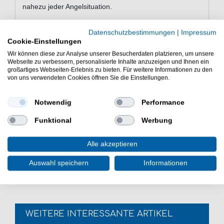
nahezu jeder Angelsituation.
Datenschutzbestimmungen
|
Impressum
Eigenschaften der Trout Master Incy
Cookie-Einstellungen
Spoon Forellenblinker
Wir können diese zur Analyse unserer Besucherdaten platzieren, um unsere
Webseite zu verbessern, personalisierte Inhalte anzuzeigen und Ihnen ein
Spoon zum Forellenangeln
großartiges Webseiten-Erlebnis zu bieten. Für weitere Informationen zu den
von uns verwendeten Cookies öffnen Sie die Einstellungen.
Gewicht: 3,5g
Hakengröße: 4
Einzelhaken mit Widerhaken
Notwendig
Performance
robuster und stabiler Sprengring
Funktional
Werbung
Lieferumfang: 1 Spoon in gewählter Farbe
Der Trout Master Incy Spoon 3,5g Forellenblinker ist
Alle akzeptieren
eine gute Wahl für das Fischen in Forellenteichen und
Forellenseen. Köder fürs Forellenfischen.
Auswahl speichern
Informationen
WEITERE INTERESSANTE ARTIKEL