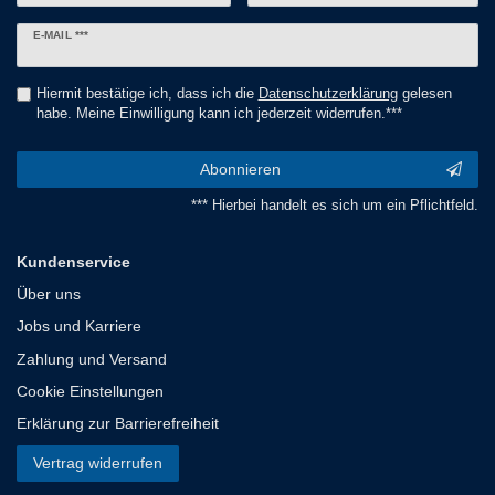
Newsletter
E-MAIL ***
Honig
Hiermit bestätige ich, dass ich die
Daten­schutz­erklärung
gelesen
habe. Meine Einwilligung kann ich jederzeit widerrufen.***
Abonnieren
*** Hierbei handelt es sich um ein Pflichtfeld.
Kundenservice
Über uns
Jobs und Karriere
Zahlung und Versand
Cookie Einstellungen
Erklärung zur Barrierefreiheit
Vertrag widerrufen