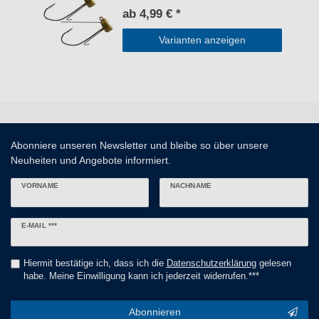
ab 4,99 € *
Varianten anzeigen
Abonniere unseren Newsletter und bleibe so über unsere
Neuheiten und Angebote informiert.
VORNAME
NACHNAME
Newsletter
E-MAIL ***
Honig
Hiermit bestätige ich, dass ich die
Daten­schutz­erklärung
gelesen
habe. Meine Einwilligung kann ich jederzeit widerrufen.***
Abonnieren