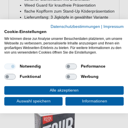
Weed Guard für krautfreie Präsentation
flache Kopfform zum Stand-Up Köderpräsentation
Lieferumfang: 3 Jigköpfe in gewählter Variante
Datenschutzbestimmungen
|
Impressum
Die Strike King Weedless Tour Grade Ned Jig Head 3
Cookie-Einstellungen
Jigköpfe sind eine gute Wahl beim Angeln mit Softbaits.
Wir können diese zur Analyse unserer Besucherdaten platzieren, um unsere
Angelausrüstung für die Angelei auf Barsche.
Webseite zu verbessern, personalisierte Inhalte anzuzeigen und Ihnen ein
großartiges Webseiten-Erlebnis zu bieten. Für weitere Informationen zu den
von uns verwendeten Cookies öffnen Sie die Einstellungen.
Notwendig
Performance
WEITERE INTERESSANTE ARTIKEL
Funktional
Werbung
Alle akzeptieren
Auswahl speichern
Informationen