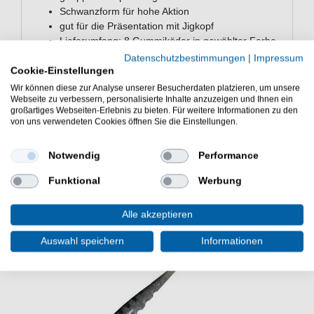
Schwanzform für hohe Aktion
gut für die Präsentation mit Jigkopf
Lieferumfang: 8 Gummiköder in gewählter Farbe
Datenschutzbestimmungen
|
Impressum
Die Strike King 8cm Rage Swimmer 8 Gummifische
Cookie-Einstellungen
eignen sich zum Spinnangeln auf Zander und Barsche.
Wir können diese zur Analyse unserer Besucherdaten platzieren, um unsere
Guter Kunstköder für das Jiggen in Seen und Flüssen.
Webseite zu verbessern, personalisierte Inhalte anzuzeigen und Ihnen ein
großartiges Webseiten-Erlebnis zu bieten. Für weitere Informationen zu den
von uns verwendeten Cookies öffnen Sie die Einstellungen.
Notwendig
Performance
WEITERE INTERESSANTE ARTIKEL
Funktional
Werbung
Alle akzeptieren
Auswahl speichern
Informationen