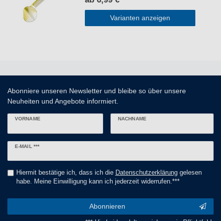
Varianten anzeigen
Abonniere unseren Newsletter und bleibe so über unsere
Neuheiten und Angebote informiert.
VORNAME
NACHNAME
Newsletter
E-MAIL ***
Honig
Hiermit bestätige ich, dass ich die
Daten­schutz­erklärung
gelesen
habe. Meine Einwilligung kann ich jederzeit widerrufen.***
Abonnieren