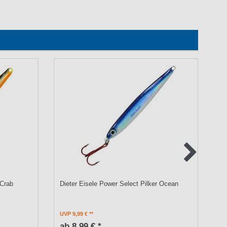
 Crab
Dieter Eisele Power Select Pilker Ocean
So
UVP 9,99 €
UV
ab 8,99 € *
a