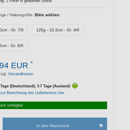
ng: 1 Pilker in gewählter Größe
nge / Hakengröße:
Bitte wählen
0cm - Gr. 7/0
125g - 10.2cm - Gr. 4/0
2cm - Gr. 6/0
*
,94 EUR
zzgl.
Versandkosten
3 Tage (Deutschland); 3-7 Tage (Ausland)
 zur Berechnung des Liefertermins hier
tück verfügbar
In den Warenkorb