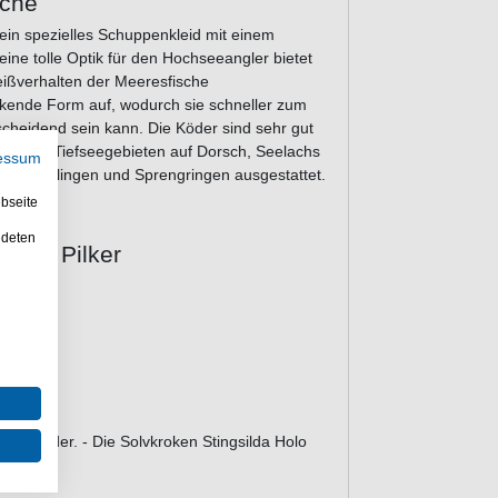
sche
 ein spezielles Schuppenkleid mit einem
ne tolle Optik für den Hochseeangler bietet
eißverhalten der Meeresfische
nkende Form auf, wodurch sie schneller zum
heidend sein kann. Die Köder sind sehr gut
nderen Tiefseegebieten auf Dorsch, Seelachs
essum
sten Drillingen und Sprengringen ausgestattet.
bseite
ndeten
 Holo Pilker
orschköder. - Die Solvkroken Stingsilda Holo