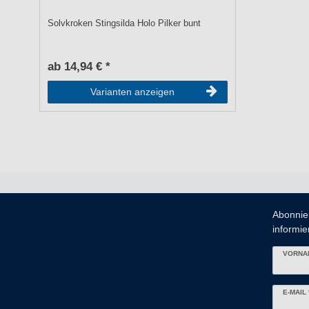
Solvkroken Stingsilda Holo Pilker bunt
ab 14,94 € *
Varianten anzeigen
Abonnie
informier
VORNA
Newslett
E-MAIL 
Honig