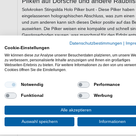
Pilken auf Dorsche und andere Raubfi
Solvkroken Stingsilda Holo Pilker bunt - Diese Pilker haben
eingelassenen holographischen Abschluss, was zum einen ei
und zum anderen kann sich dieses Dekor positiv auf das B
auswirken. Die Pilker weisen eine kompakte und schnell si
Gewässerboden sausen, was manchmal für den Erfolg entsc
für das Meeresfischen vom Boot in Norwegen, Island und a
Datenschutzbestimmungen
|
Impr
und andere Meeresfische geeignet. Die Pilker sind mit robu
Cookie-Einstellungen
Wir können diese zur Analyse unserer Besucherdaten platzieren, um unsere We
zu verbessern, personalisierte Inhalte anzuzeigen und Ihnen ein großartiges
Webseiten-Erlebnis zu bieten. Für weitere Informationen zu den von uns verwe
Eigenschaften der Solvkroken Stingsild
Cookies öffnen Sie die Einstellungen.
Pilker zum Hochseeangeln
kompakt und schnell sinkend
Notwendig
Performance
spezielles Schuppenmuster
Funktional
Werbung
holographische Optik
Farbe wie abgebildet: bunt
Lieferumfang: 1 Pilker in gewählter Größe
Alle akzeptieren
Die Solvkroken Stingsilda Holo Pilker bunt sind sehr gute D
Auswahl speichern
Informationen
Pilker sind sehr gut beim Meeresfischen in Norwegen.