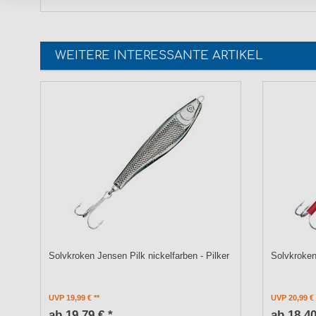
WEITERE INTERESSANTE ARTIKEL
Solvkroken Jensen Pilk nickelfarben - Pilker
Solvkroken 
UVP 19,99 €
UVP 20,99 €
ab 19,79 € *
ab 18,40