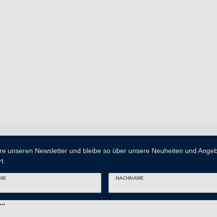
re unseren Newsletter und bleibe so über unsere Neuheiten und Ange
t.
ME
NACHNAME
er
***