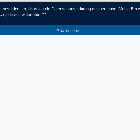
t bestätige ich, dass ich die
Daten­schutz­erklärung
gelesen habe. Meine Einwi
ch jederzeit widerrufen.***
Abonnieren
*** Hierbei handelt es sich um ein Pf
Socials
Zahlungsmethoden
V
Facebook
Instagram
YouTube