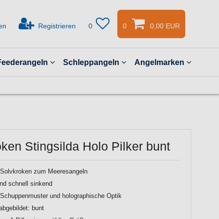
en
Registrieren
0
0
0,00 EUR
Feederangeln
Schleppangeln
Angelmarken
ken Stingsilda Holo Pilker bunt
n Solvkroken zum Meeresangeln
nd schnell sinkend
 Schuppenmuster und holographische Optik
abgebildet: bunt