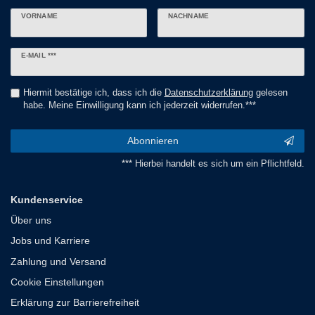
VORNAME
NACHNAME
Newsletter
E-MAIL ***
Honig
Hiermit bestätige ich, dass ich die
Daten­schutz­erklärung
gelesen
habe. Meine Einwilligung kann ich jederzeit widerrufen.***
Abonnieren
*** Hierbei handelt es sich um ein Pflichtfeld.
Kundenservice
Über uns
Jobs und Karriere
Zahlung und Versand
Cookie Einstellungen
Erklärung zur Barrierefreiheit