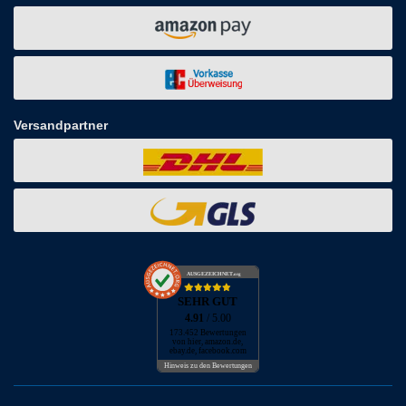
Versandpartner
AUSGEZEICHNET
.org
SEHR GUT
4.91
/ 5.00
173.452 Bewertungen
von hier, amazon.de,
ebay.de, facebook.com
Hinweis zu den Bewertungen