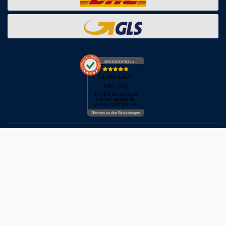
AUSGEZEICHNET
.org
SEHR GUT
4.91
/ 5.00
173.452 Bewertungen
von hier, amazon.de,
ebay.de, facebook.com
Hinweis zu den Bewertungen
* inkl. MwSt. zzgl. Versandkosten
** Bei Variantenartikeln mit unterschiedlichen Preisen pro Variante
bezieht sich die angegebene UVP auf die Variante mit dem
niedrigsten Preis. Die UVP zu den weiteren Varianten wird bei Klick
auf die jeweilige Variante angezeigt.
© Copyright 2026 | Alle Rechte vorbehalten - Neptunmaster GmbH