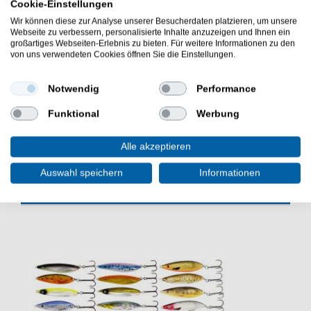
scharfe Nadeln
Cookie-Einstellungen
eingebaute Rasseln
Wir können diese zur Analyse unserer Besucherdaten platzieren, um unsere
imitiert eine Garnele
Webseite zu verbessern, personalisierte Inhalte anzuzeigen und Ihnen ein
großartiges Webseiten-Erlebnis zu bieten. Für weitere Informationen zu den
Lieferumfang: 1 Köder in gewählter Farbe
von uns verwendeten Cookies öffnen Sie die Einstellungen.
Die Savage Gear Squid Dealer 10cm 14,3g
Tintenfischköder sind ein treuer Begleiter beim Fischen
Notwendig
Performance
auf Tintenfische. Angelausrüstung für das
Funktional
Werbung
Salzwasserangeln.
Alle akzeptieren
Auswahl speichern
Informationen
WEITERE INTERESSANTE ARTIKEL