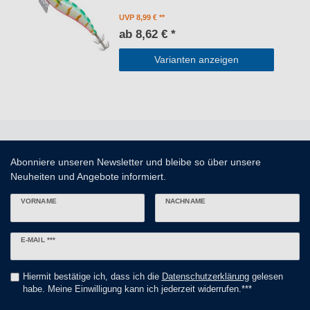
UVP 8,99 €
ab 8,62 € *
Varianten anzeigen
Abonniere unseren Newsletter und bleibe so über unsere
Neuheiten und Angebote informiert.
VORNAME
NACHNAME
Newsletter
E-MAIL ***
Honig
Hiermit bestätige ich, dass ich die
Daten­schutz­erklärung
gelesen
habe. Meine Einwilligung kann ich jederzeit widerrufen.***