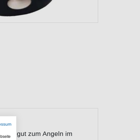
essum
h sehr gut zum Angeln im
bseite