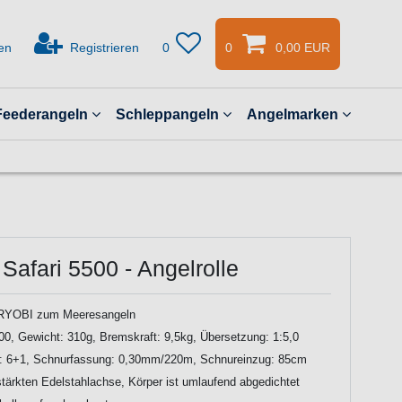
en
Registrieren
0
0
0,00 EUR
Feederangeln
Schleppangeln
Angelmarken
afari 5500 - Angelrolle
 RYOBI zum Meeresangeln
00, Gewicht: 310g, Bremskraft: 9,5kg, Übersetzung: 1:5,0
r: 6+1, Schnurfassung: 0,30mm/220m, Schnureinzug: 85cm
tärkten Edelstahlachse, Körper ist umlaufend abgedichtet