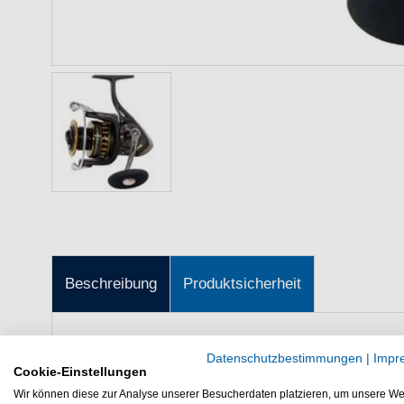
Beschreibung
Produktsicherheit
RYOBI Safari 5500 - Angelrolle
Datenschutzbestimmungen
|
Impr
Cookie-Einstellungen
Die RYOBI Safari Angelrolle eignet sic
Wir können diese zur Analyse unserer Besucherdaten platzieren, um unsere We