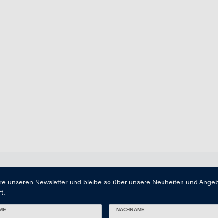
re unseren Newsletter und bleibe so über unsere Neuheiten und Ange
t.
ME
NACHNAME