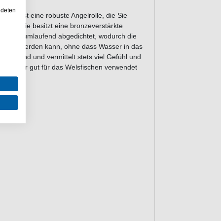
ndeten
YOBI ist eine robuste Angelrolle, die Sie
nen. Sie besitzt eine bronzeverstärkte
per ist umlaufend abgedichtet, wodurch die
getaucht werden kann, ohne dass Wasser in das
der Hand und vermittelt stets viel Gefühl und
auch sehr gut für das Welsfischen verwendet
olle