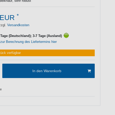
belknauf, sehr robust
*
 EUR
zzgl.
Versandkosten
3 Tage (Deutschland); 3-7 Tage (Ausland)
 zur Berechnung des Liefertermins hier
tück verfügbar
In den Warenkorb
te