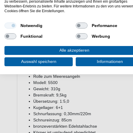
Salzwasser
zu verbessern, personalisierte Inhalte anzuzeigen und Ihnen ein großartiges
Webseiten-Erlebnis zu bieten. Für weitere Informationen zu den von uns verwe
RYOBI Safari 5500 - Angelrolle - Die Rolle aus dem Hause R
Cookies öffnen Sie die Einstellungen.
sowohl im Süßwasser als auch im Salzwasser eingesetzt kön
Edelstahlachse und eine hohe Bremskraft. Der gesamte Kör
Notwendig
Performance
Rolle bis zu einer Stunde einen Meter tief ins Wasser ein
Getriebe gelangt. Der große Kurbelknauf liegt angenehm in 
Funktional
Werbung
Kontrolle. Neben dem Angeln im Meer kann die Angelrolle 
werden.
Alle akzeptieren
Auswahl speichern
Informationen
Eigenschaften der RYOBI Safari Angelr
Rolle zum Meeresangeln
Modell: 5500
Gewicht: 310g
Bremskraft: 9,5kg
Übersetzung: 1:5,0
Kugellager: 6+1
Schnurfassung: 0,30mm/220m
Schnureinzug: 85cm
bronzeverstärkten Edelstahlachse
Körper ist umlaufend abgedichtet