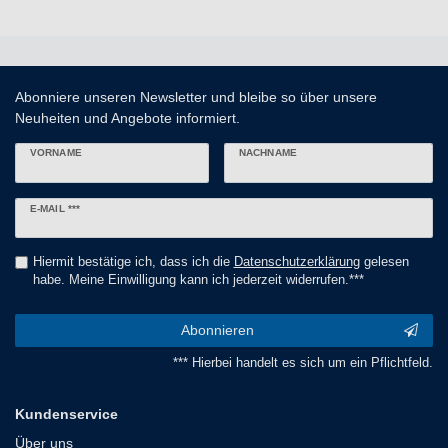
Abonniere unseren Newsletter und bleibe so über unsere
Neuheiten und Angebote informiert.
VORNAME
NACHNAME
Newsletter
E-MAIL ***
Honig
Hiermit bestätige ich, dass ich die
Daten­schutz­erklärung
gelesen
habe. Meine Einwilligung kann ich jederzeit widerrufen.***
Abonnieren
*** Hierbei handelt es sich um ein Pflichtfeld.
Kundenservice
Über uns