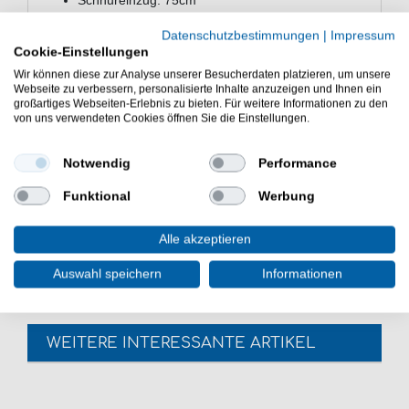
Schnureinzug: 75cm
fein einstellbaren Spulenbremse
Datenschutzbestimmungen
|
Impressum
sensibles Freilaufsystem
Cookie-Einstellungen
CNC Aluminium Rautenspule
Wir können diese zur Analyse unserer Besucherdaten platzieren, um unsere
Wasser- und staubdichte Carbon Bremse
Webseite zu verbessern, personalisierte Inhalte anzuzeigen und Ihnen ein
Unendliche Rücklaufsperre
großartiges Webseiten-Erlebnis zu bieten. Für weitere Informationen zu den
CNC Kurbel
von uns verwendeten Cookies öffnen Sie die Einstellungen.
Elasthan Kurbelgriff
Bügelumschlagschutz
Notwendig
Performance
Gefederter Metallschnurclip
Funktional
Werbung
Die RYOBI Caspro 2500 FS Freilaufrollle ist eine gute
Wahl beim Fischen mit einer Karpfenrute. Gutes
Alle akzeptieren
Angelzubehör für das Ansitzangeln an Flüssen & Seen.
Auswahl speichern
Informationen
WEITERE INTERESSANTE ARTIKEL