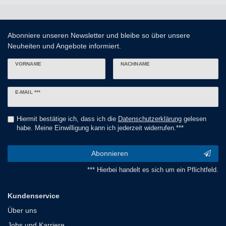
Abonniere unseren Newsletter und bleibe so über unsere
Neuheiten und Angebote informiert.
VORNAME
NACHNAME
Newsletter
E-MAIL ***
Honig
Hiermit bestätige ich, dass ich die
Daten­schutz­erklärung
gelesen
habe. Meine Einwilligung kann ich jederzeit widerrufen.***
Abonnieren
*** Hierbei handelt es sich um ein Pflichtfeld.
Kundenservice
Über uns
Jobs und Karriere