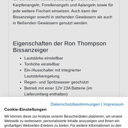
Karpfenangeln, Forellenangeln und Aalangeln sowie für
jede weitere Fischart einsetzen. Auch kann der
Bissanzeiger sowohl in stehenden Gewässern als auch
in fließenden Gewässern genutzt werden.
Eigenschaften der Ron Thompson
Bissanzeiger
Lautstärke einstellbar
Tonhöhe einstellbar
Ein-/Ausschalter mit integrierter
Lautstärkeregelung
Regen- und Spritzwasser geschützt
Betrieb mit einer 12V 23A Batterie (im
Lieferumfang enthalten)
blaue LED
Datenschutzbestimmungen
|
Impressum
Maße: 8,5 x 5cm
Cookie-Einstellungen
Ron Thompson Bissanzeiger Blaster VT - Der
Wir können diese zur Analyse unserer Besucherdaten platzieren, um unsere
Webseite zu verbessern, personalisierte Inhalte anzuzeigen und Ihnen ein
Bissanzeiger Blaster VT ist ein Bissanzeiger aus dem
großartiges Webseiten-Erlebnis zu bieten. Für weitere Informationen zu den