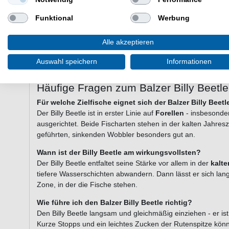
Typ: Sinkender Tieflauf-Wobbler
Laufverhalten: Sinkend
Funktional
Werbung
Angelart: Forellenangeln
Zielfisch: Forelle (Lachsforelle), Barsch
Alle akzeptieren
Einsatzgebiet: Salzwasser
Hersteller: Balzer
Auswahl speichern
Informationen
Lieferumfang: 1 Köder in einer gewählten Farbe
Häufige Fragen zum Balzer Billy Beetle
Für welche Zielfische eignet sich der Balzer Billy Beetl
Der Billy Beetle ist in erster Linie auf
Forellen
- insbesonder
ausgerichtet. Beide Fischarten stehen in der kalten Jahres
geführten, sinkenden Wobbler besonders gut an.
Wann ist der Billy Beetle am wirkungsvollsten?
Der Billy Beetle entfaltet seine Stärke vor allem in der
kalte
tiefere Wasserschichten abwandern. Dann lässt er sich lang
Zone, in der die Fische stehen.
Wie führe ich den Balzer Billy Beetle richtig?
Den Billy Beetle langsam und gleichmäßig einziehen - er is
Kurze Stopps und ein leichtes Zucken der Rutenspitze kön