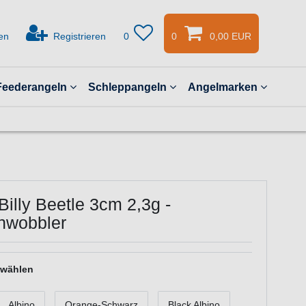
en
Registrieren
0
0
0,00 EUR
Feederangeln
Schleppangeln
Angelmarken
Billy Beetle 3cm 2,3g -
enwobbler
 wählen
Albino
Orange-Schwarz
Black Albino