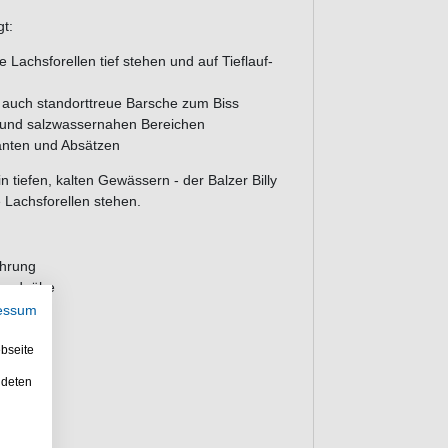
gt:
 Lachsforellen tief stehen und auf Tieflauf-
 auch standorttreue Barsche zum Biss
 und salzwassernahen Bereichen
kanten und Absätzen
 tiefen, kalten Gewässern - der Balzer Billy
e Lachsforellen stehen.
ührung
Grundnähe
essum
öglich
bseite
ndeten