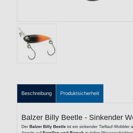
Beschreibung
Produktsicherheit
Balzer Billy Beetle - Sinkender Wo
Der
Balzer Billy Beetle
ist ein sinkender Tieflauf-Wobble
Angeln auf
Forellen und Barsch
in tiefen Wasserschichten