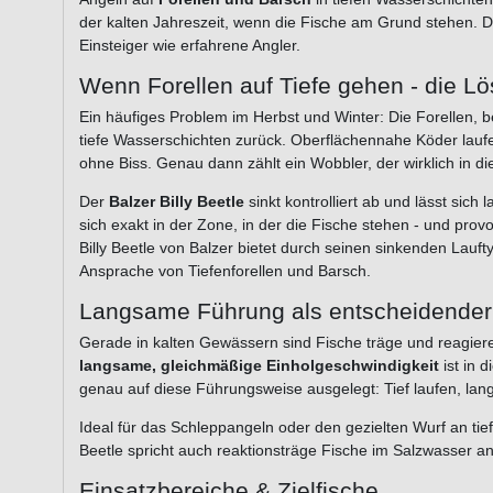
der kalten Jahreszeit, wenn die Fische am Grund stehen. Der
Einsteiger wie erfahrene Angler.
Wenn Forellen auf Tiefe gehen - die L
Ein häufiges Problem im Herbst und Winter: Die Forellen,
tiefe Wasserschichten zurück. Oberflächennahe Köder laufe
ohne Biss. Genau dann zählt ein Wobbler, der wirklich in di
Der
Balzer Billy Beetle
sinkt kontrolliert ab und lässt sich
sich exakt in der Zone, in der die Fische stehen - und pro
Billy Beetle von Balzer bietet durch seinen sinkenden Lauf
Ansprache von Tiefenforellen und Barsch.
Langsame Führung als entscheidender 
Gerade in kalten Gewässern sind Fische träge und reagier
langsame, gleichmäßige Einholgeschwindigkeit
ist in d
genau auf diese Führungsweise ausgelegt: Tief laufen, lan
Ideal für das Schleppangeln oder den gezielten Wurf an tie
Beetle spricht auch reaktionsträge Fische im Salzwasser an
Einsatzbereiche & Zielfische