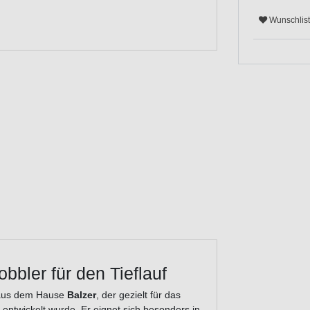
Wunschlis
bbler für den Tieflauf
r aus dem Hause
Balzer
, der gezielt für das
 entwickelt wurde. Er eignet sich besonders in