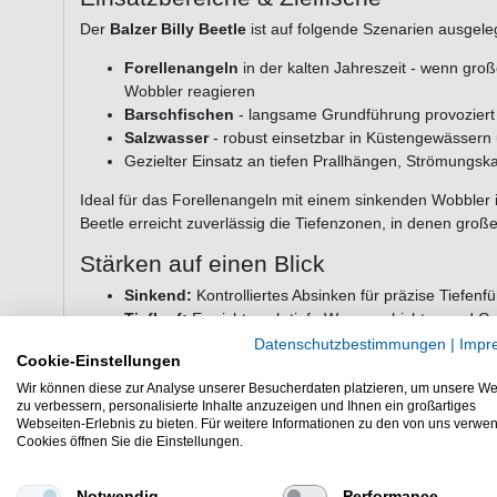
Der
Balzer Billy Beetle
ist auf folgende Szenarien ausgele
Forellenangeln
in der kalten Jahreszeit - wenn große
Wobbler reagieren
Barschfischen
- langsame Grundführung provoziert
Salzwasser
- robust einsetzbar in Küstengewässern
Gezielter Einsatz an tiefen Prallhängen, Strömungs
Ideal für das Forellenangeln mit einem sinkenden Wobbler in
Beetle erreicht zuverlässig die Tiefenzonen, in denen groß
Stärken auf einen Blick
Sinkend:
Kontrolliertes Absinken für präzise Tiefenf
Tieflauf:
Erreicht auch tiefe Wasserschichten und 
Langsame Führung:
Optimal für träge Winterfische
Datenschutzbestimmungen
|
Impr
Cookie-Einstellungen
Vielseitig:
Wirksam auf Forellen und Barsch
Salzwassertauglich:
Einsatz in Küstengewässern m
Wir können diese zur Analyse unserer Besucherdaten platzieren, um unsere We
zu verbessern, personalisierte Inhalte anzuzeigen und Ihnen ein großartiges
Technische Daten
Webseiten-Erlebnis zu bieten. Für weitere Informationen zu den von uns verwe
Cookies öffnen Sie die Einstellungen.
Länge: 3cm
Gewicht: 2,3g
Notwendig
Performance