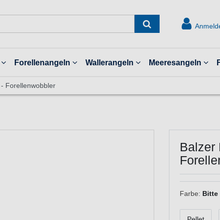
Anmeld
Forellenangeln
Wallerangeln
Meeresangeln
 - Forellenwobbler
Balzer 
Forell
Farbe:
Bitte
Pellet