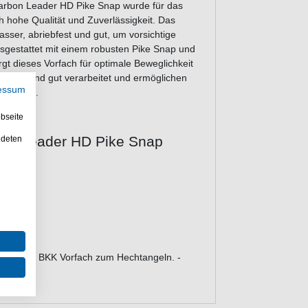
arbon Leader HD Pike Snap wurde für das
h hohe Qualität und Zuverlässigkeit. Das
asser, abriebfest und gut, um vorsichtige
usgestattet mit einem robusten Pike Snap und
 dieses Vorfach für optimale Beweglichkeit
ülsen sind gut verarbeitet und ermöglichen
essum
ingungen.
bseite
bon leader HD Pike Snap
ndeten
e
& sparen. BKK Vorfach zum Hechtangeln. -