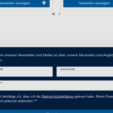
Varianten anzeigen
Varianten anzeigen
re unseren Newsletter und bleibe so über unsere Neuheiten und Ange
t.
ME
NACHNAME
er
***
t bestätige ich, dass ich die
Daten­schutz­erklärung
gelesen habe. Meine Einwi
ch jederzeit widerrufen.***