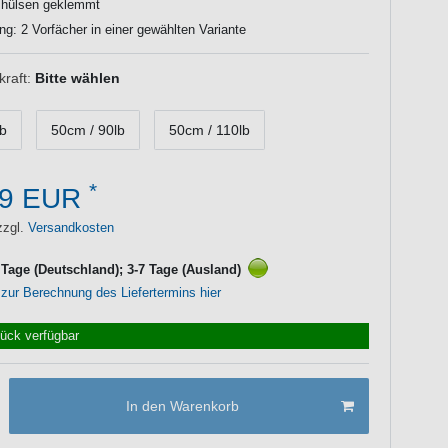
hülsen geklemmt
ng: 2 Vorfächer in einer gewählten Variante
raft:
Bitte wählen
lb
50cm / 90lb
50cm / 110lb
*
49 EUR
zzgl.
Versandkosten
3 Tage (Deutschland); 3-7 Tage (Ausland)
 zur Berechnung des Liefertermins hier
tück verfügbar
In den Warenkorb