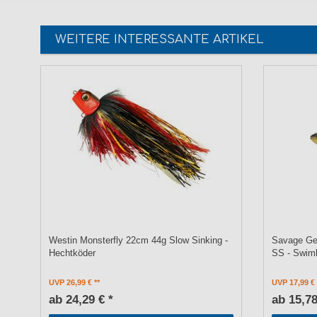
WEITERE INTERESSANTE ARTIKEL
Westin Monsterfly 22cm 44g Slow Sinking -
Savage Gea
Hechtköder
SS - Swim
UVP 26,99 €
UVP 17,99 €
ab 24,29 € *
ab 15,78