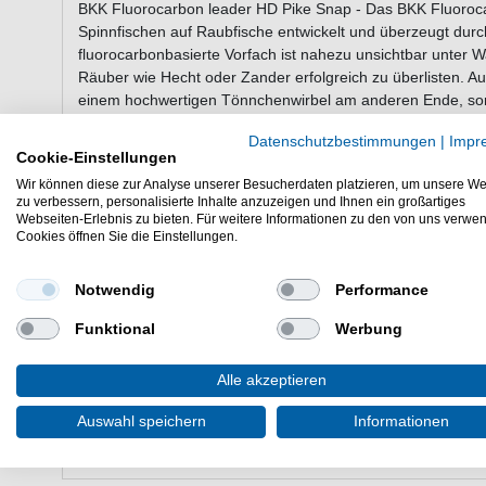
BKK Fluorocarbon leader HD Pike Snap - Das BKK Fluoroc
Spinnfischen auf Raubfische entwickelt und überzeugt durc
fluorocarbonbasierte Vorfach ist nahezu unsichtbar unter W
Räuber wie Hecht oder Zander erfolgreich zu überlisten. A
einem hochwertigen Tönnchenwirbel am anderen Ende, sorgt
des Köders und verhindert effektiv Schnurdrall. Die Klemmh
Datenschutzbestimmungen
|
Impr
eine hohe Belastbarkeit – gut für den Einsatz in rauen Bed
Cookie-Einstellungen
Wir können diese zur Analyse unserer Besucherdaten platzieren, um unsere We
zu verbessern, personalisierte Inhalte anzuzeigen und Ihnen ein großartiges
Eigenschaften von dem BKK Fluorocar
Webseiten-Erlebnis zu bieten. Für weitere Informationen zu den von uns verwe
Cookies öffnen Sie die Einstellungen.
Vorfächer zum Spinnfischen
aus Fluorocarbon
Notwendig
Performance
robuster Snap
mit Tönnchen am anderen Ende
Funktional
Werbung
mit Klemmhülsen geklemmt
Lieferumfang: 2 Vorfächer in einer gewählten Variant
Alle akzeptieren
Günstig Fluorocarbon leader HD Pike Snap online kaufen 
Auswahl speichern
Informationen
HIER 2 Spinnvorfächer bestellen.