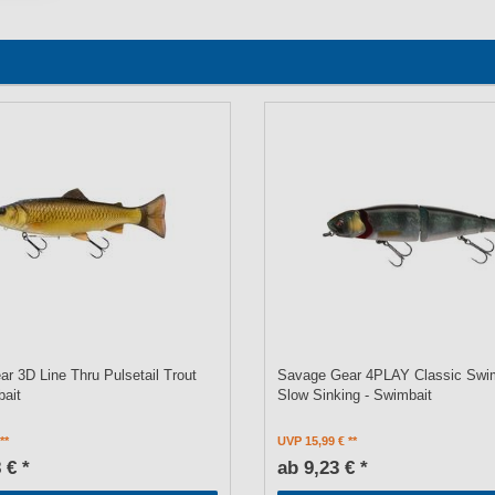
r 3D Line Thru Pulsetail Trout
Savage Gear 4PLAY Classic Swi
bait
Slow Sinking - Swimbait
UVP 15,99 €
 € *
ab 9,23 € *