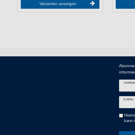
Varianten anzeigen
Abonnie
informier
VORNA
Newslett
E-MAIL 
Honig
Hiermi
kann i