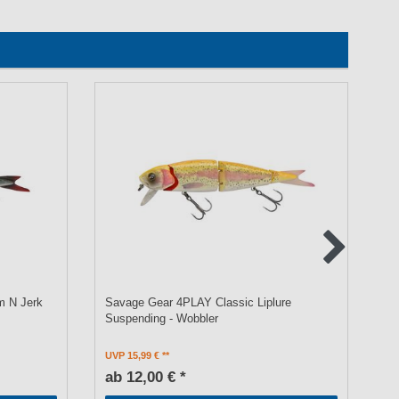
m N Jerk
Savage Gear 4PLAY Classic Liplure
BK
Suspending - Wobbler
(Z
UVP 15,99 €
a
ab 12,00 € *