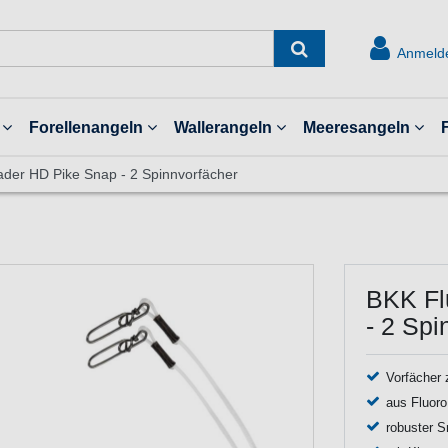
Anmeld
Forellenangeln
Wallerangeln
Meeresangeln
ader HD Pike Snap - 2 Spinnvorfächer
BKK Fl
- 2 Spi
Vorfächer
aus Fluoro
robuster S