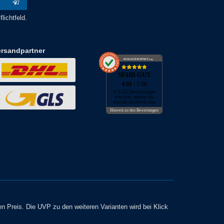
lichtfeld.
ersandpartner
AUSGEZEICHNET
.org
SEHR GUT
4.91
/ 5.00
173.452 Bewertungen
von hier, amazon.de,
ebay.de, facebook.com
Hinweis zu den Bewertungen
en Preis. Die UVP zu den weiteren Varianten wird bei Klick