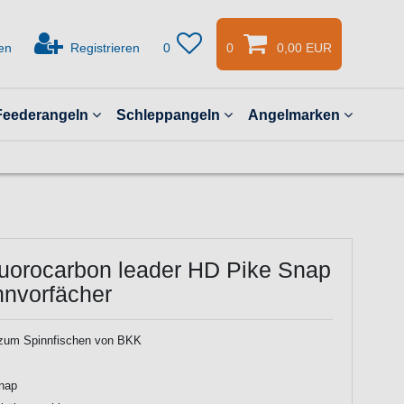
en
Registrieren
0
0
0,00 EUR
Feederangeln
Schleppangeln
Angelmarken
uorocarbon leader HD Pike Snap
nnvorfächer
 zum Spinnfischen von BKK
nap