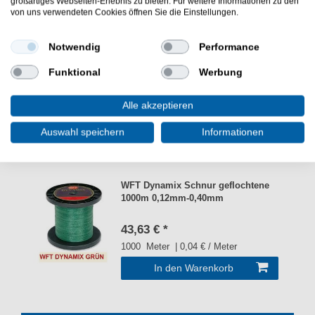
ab 5,59 € *
großartiges Webseiten-Erlebnis zu bieten. Für weitere Informationen zu den
von uns verwendeten Cookies öffnen Sie die Einstellungen.
Varianten anzeigen
Notwendig
Performance
Trout Master Ridge Sbiro Slow
Funktional
Werbung
Sinking - Sbirolino
Alle akzeptieren
ab 1,59 € *
Auswahl speichern
Informationen
Varianten anzeigen
WFT Dynamix Schnur geflochtene
1000m 0,12mm-0,40mm
43,63 € *
1000
Meter
| 0,04 € / Meter
In den Warenkorb