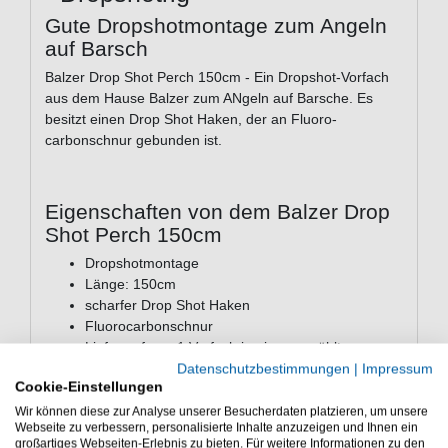
Gute Dropshotmontage zum Angeln
auf Barsch
Balzer Drop Shot Perch 150cm - Ein Dropshot-Vorfach
aus dem Hause Balzer zum ANgeln auf Barsche. Es
besitzt einen Drop Shot Haken, der an Fluoro­
carbonschnur gebunden ist.
Eigenschaften von dem Balzer Drop
Shot Perch 150cm
Dropshotmontage
Länge: 150cm
scharfer Drop Shot Haken
Fluoro­carbonschnur
Lieferumfang: 1 Vorfach in einer gewählten
Variante
Datenschutzbestimmungen
|
Impressum
Cookie-Einstellungen
Günstig Drop Shot Perch 150cm online kaufen und
Wir können diese zur Analyse unserer Besucherdaten platzieren, um unsere
sparen. Balzer Vorfach zum Angeln auf Raubfische. -
Webseite zu verbessern, personalisierte Inhalte anzuzeigen und Ihnen ein
großartiges Webseiten-Erlebnis zu bieten. Für weitere Informationen zu den
HIER Dropshotrig bestellen.