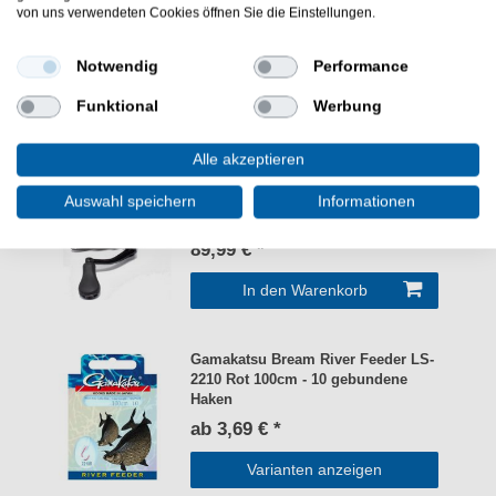
von uns verwendeten Cookies öffnen Sie die Einstellungen.
Notwendig
Performance
Funktional
Werbung
WEITERE INTERESSANTE ARTIKEL
Alle akzeptieren
FTM Rolle Evil 1000 - Angelrolle
Auswahl speichern
Informationen
89,99 € *
In den Warenkorb
Gamakatsu Bream River Feeder LS-
2210 Rot 100cm - 10 gebundene
Haken
ab 3,69 € *
Varianten anzeigen