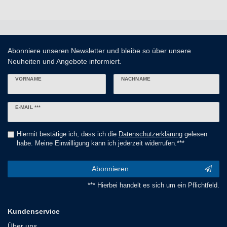
Abonniere unseren Newsletter und bleibe so über unsere
Neuheiten und Angebote informiert.
VORNAME
NACHNAME
Newsletter
E-MAIL ***
Honig
Hiermit bestätige ich, dass ich die
Daten­schutz­erklärung
gelesen
habe. Meine Einwilligung kann ich jederzeit widerrufen.***
Abonnieren
*** Hierbei handelt es sich um ein Pflichtfeld.
Kundenservice
Über uns