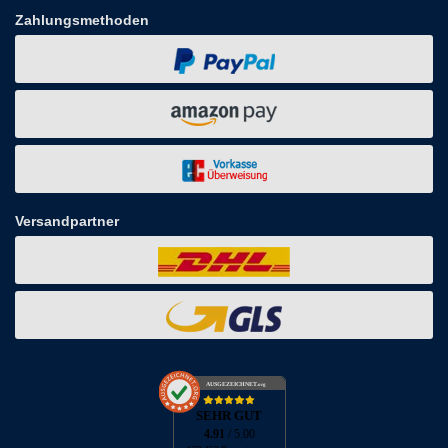
Zahlungsmethoden
Versandpartner
AUSGEZEICHNET
.org
SEHR GUT
4.91
/ 5.00