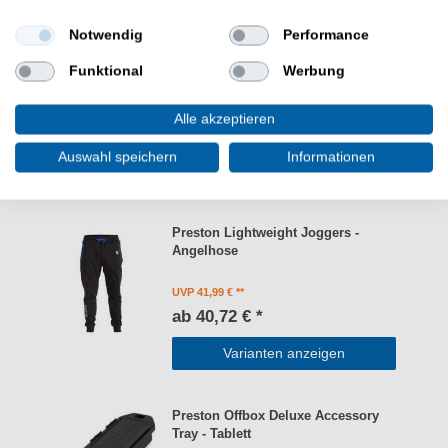
Günstig Lightweight White Raglan T-Shirt online kaufen
Notwendig
Performance
und sparen. Preston Kleidung zum Angeln. - HIER
Angelshirt bestellen.
Funktional
Werbung
Alle akzeptieren
Auswahl speichern
Informationen
WEITERE INTERESSANTE ARTIKEL
Preston Lightweight Joggers -
Angelhose
UVP 41,99 €
ab 40,72 € *
Varianten anzeigen
Preston Offbox Deluxe Accessory
Tray - Tablett