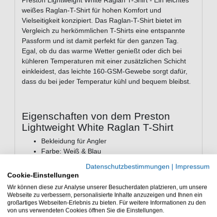
Preston Lightweight White Raglan T-Shirt - Ein leichtes
weißes Raglan-T-Shirt für hohen Komfort und
Vielseitigkeit konzipiert. Das Raglan-T-Shirt bietet im
Vergleich zu herkömmlichen T-Shirts eine entspannte
Passform und ist damit perfekt für den ganzen Tag.
Egal, ob du das warme Wetter genießt oder dich bei
kühleren Temperaturen mit einer zusätzlichen Schicht
einkleidest, das leichte 160-GSM-Gewebe sorgt dafür,
dass du bei jeder Temperatur kühl und bequem bleibst.
Eigenschaften von dem Preston
Lightweight White Raglan T-Shirt
Bekleidung für Angler
Farbe: Weiß & Blau
Raglan-Design für mehr Komfort und Flexibilität
Datenschutzbestimmungen
|
Impressum
Atmungsaktives 160-GSM-Gewebe für ein
Cookie-Einstellungen
leichtes Tragegefühl
Wir können diese zur Analyse unserer Besucherdaten platzieren, um unsere
angenehme Geschmeidigkeit
Webseite zu verbessern, personalisierte Inhalte anzuzeigen und Ihnen ein
Stilvolles gedrucktes Branding
großartiges Webseiten-Erlebnis zu bieten. Für weitere Informationen zu den
von uns verwendeten Cookies öffnen Sie die Einstellungen.
Material: 100% Baumwolle