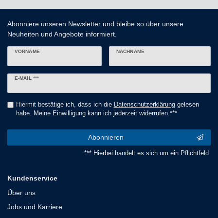
Abonniere unseren Newsletter und bleibe so über unsere
Neuheiten und Angebote informiert.
VORNAME
NACHNAME
Newsletter
E-MAIL ***
Honig
Hiermit bestätige ich, dass ich die
Daten­schutz­erklärung
gelesen
habe. Meine Einwilligung kann ich jederzeit widerrufen.***
Abonnieren
*** Hierbei handelt es sich um ein Pflichtfeld.
Kundenservice
Über uns
Jobs und Karriere