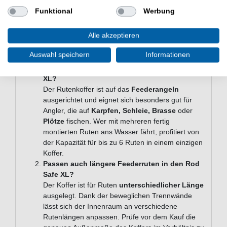
Größe: XL
Funktional
Werbung
Material: 100% Acrylnitril-Butadien-Styrol (ABS)
Häufige Fragen zum Preston
Alle akzeptieren
Hardcase Rod Safe XL
Auswahl speichern
Informationen
Für welche Zielfische und Angelmethoden
eignet sich der Preston Hardcase Rod Safe
XL?
Der Rutenkoffer ist auf das
Feederangeln
ausgerichtet und eignet sich besonders gut für
Angler, die auf
Karpfen, Schleie, Brasse
oder
Plötze
fischen. Wer mit mehreren fertig
montierten Ruten ans Wasser fährt, profitiert von
der Kapazität für bis zu 6 Ruten in einem einzigen
Koffer.
Passen auch längere Feederruten in den Rod
Safe XL?
Der Koffer ist für Ruten
unterschiedlicher Länge
ausgelegt. Dank der beweglichen Trennwände
lässt sich der Innenraum an verschiedene
Rutenlängen anpassen. Prüfe vor dem Kauf die