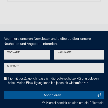
Abonniere unseren Newsletter und bleibe so über unsere
Neuheiten und Angebote informiert.
VORNAME
NACHNAME
Newsletter
E-MAIL ***
Honig
Hiermit bestätige ich, dass ich die
Daten­schutz­erklärung
gelesen
habe. Meine Einwilligung kann ich jederzeit widerrufen.***
Abonnieren
*** Hierbei handelt es sich um ein Pflichtfeld.