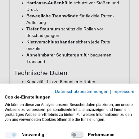
Hardcase-Außenhülle
schützt vor Stößen und
Druck
Bewegliche Trennwände
für flexible Ruten-
Aufteilung
Tiefer Stauraum
schützt die Rollen vor
Beschädigungen
Klettverschlussbänder
sichern jede Rute
einzeln
Abnehmbarer Schultergurt
für bequemen
Transport
Technische Daten
Kapazität: bis zu 6 montierte Ruten
Maße: 24x29x190cm
Datenschutzbestimmungen
|
Impressum
Gewicht: 7,285kg
Cookie-Einstellungen
Trennwände: beweglich, individuell positionierbar
Wir können diese zur Analyse unserer Besucherdaten platzieren, um unsere
Verschlüsse: robuste Reißverschlüsse +
Webseite zu verbessern, personalisierte Inhalte anzuzeigen und Ihnen ein
Klettverschlussbänder
großartiges Webseiten-Erlebnis zu bieten. Für weitere Informationen zu den
von uns verwendeten Cookies öffnen Sie die Einstellungen.
Außenhülle: Hardcase
Tragegurt: abnehmbar, als Schulter- und
Tragegurt nutzbar
Notwendig
Performance