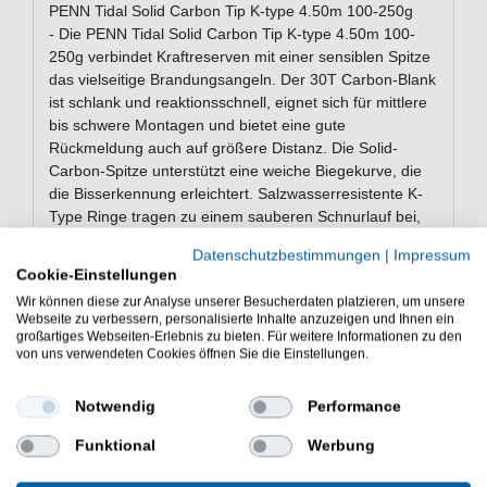
PENN Tidal Solid Carbon Tip K-type 4.50m 100-250g
- Die PENN Tidal Solid Carbon Tip K-type 4.50m 100-
250g verbindet Kraftreserven mit einer sensiblen Spitze
das vielseitige Brandungsangeln. Der 30T Carbon-Blank
ist schlank und reaktionsschnell, eignet sich für mittlere
bis schwere Montagen und bietet eine gute
Rückmeldung auch auf größere Distanz. Die Solid-
Carbon-Spitze unterstützt eine weiche Biegekurve, die
die Bisserkennung erleichtert. Salzwasserresistente K-
Type Ringe tragen zu einem sauberen Schnurlauf bei,
auch bei starker Windbelastung. Der durchgehend
Datenschutzbestimmungen
|
Impressum
gummierte Griff mit strukturierter Wurfzone liegt bei
Cookie-Einstellungen
längeren Würfen sicher in der Hand. Diese Rute ist für
Wir können diese zur Analyse unserer Besucherdaten platzieren, um unsere
Angler konzipiert, die zuverlässige Kontrolle mit flexibler
Webseite zu verbessern, personalisierte Inhalte anzuzeigen und Ihnen ein
Einsatzmöglichkeit kombinieren möchten.
großartiges Webseiten-Erlebnis zu bieten. Für weitere Informationen zu den
von uns verwendeten Cookies öffnen Sie die Einstellungen.
Eigenschaften der PENN Tidal Solid
Notwendig
Performance
Carbon Tip K-type 4.50m 100-250g
Funktional
Werbung
PENN Meeresrute zum Brandungsangeln