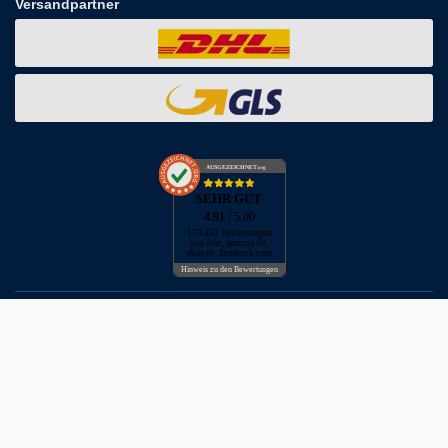
Versandpartner
AUSGEZEICHNET
.org
SEHR GUT
4.91
/ 5.00
173.452 Bewertungen
von hier, amazon.de,
ebay.de, facebook.com
Hinweis zu den Bewertungen
* inkl. MwSt. zzgl. Versandkosten
** Bei Variantenartikeln mit unterschiedlichen Preisen pro Variante
bezieht sich die angegebene UVP auf die Variante mit dem
niedrigsten Preis. Die UVP zu den weiteren Varianten wird bei Klick
auf die jeweilige Variante angezeigt.