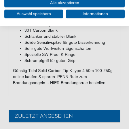
Länge: 450cm
Alle akzeptieren
Wurfgewicht: 100-250g
Teile: 3
Auswahl speichern
Informationen
Transportlänge: 161cm
Gewicht: 701g
30T Carbon Blank
Schlanker und stabiler Blank
Solide Sensitivspitze für gute Bisserkennung
Sehr gute Wurfweiten-Eigenschaften
Spezielle SW-Proof K-Ringe
Schrumpfgriff für guten Grip
Günstig Tidal Solid Carbon Tip K-type 4.50m 100-250g
online kaufen & sparen. PENN Rute zum
Brandungsangeln. - HIER Brandungsrute bestellen.
ZULETZT ANGESEHEN