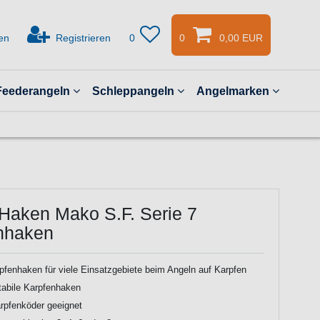
en
Registrieren
0
0
0,00 EUR
Feederangeln
Schleppangeln
Angelmarken
 Haken Mako S.F. Serie 7
nhaken
pfenhaken für viele Einsatzgebiete beim Angeln auf Karpfen
tabile Karpfenhaken
arpfenköder geeignet