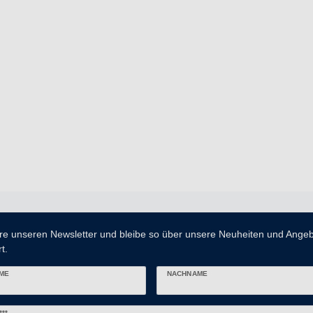
re unseren Newsletter und bleibe so über unsere Neuheiten und Ange
t.
ME
NACHNAME
er
***