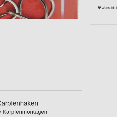
Wunschlis
 Karpfenhaken
ne Karpfenmontagen