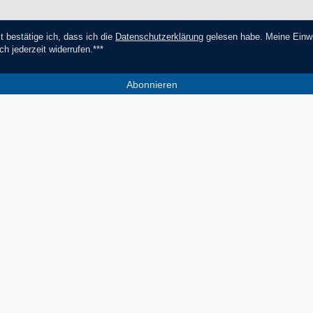
t bestätige ich, dass ich die
Daten­schutz­erklärung
gelesen habe. Meine Einwi
ch jederzeit widerrufen.***
Abonnieren
*** Hierbei handelt es sich um ein Pf
Socials
Zahlungsmethoden
V
Facebook
Instagram
YouTube