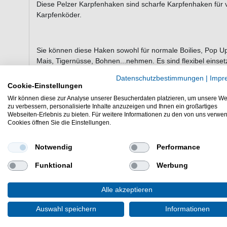
Diese Pelzer Karpfenhaken sind scharfe Karpfenhaken fü
Karpfenköder.
Sie können diese Haken sowohl für normale Boilies, Pop Up B
Mais, Tigernüsse, Bohnen...nehmen. Es sind flexibel einse
Einsatzmöglichkeiten beim Karpfenangeln.
Datenschutzbestimmungen
|
Impr
Cookie-Einstellungen
Wir können diese zur Analyse unserer Besucherdaten platzieren, um unsere We
zu verbessern, personalisierte Inhalte anzuzeigen und Ihnen ein großartiges
Diese Pelzer Karpfenhaken können Sie an allen Gewässern
Webseiten-Erlebnis zu bieten. Für weitere Informationen zu den von uns verwe
auch am Kanal.
Cookies öffnen Sie die Einstellungen.
Notwendig
Performance
Hakengröße: wahlweise 2, 4, 6 oder 8
Funktional
Werbung
Inhalt pro Packung: 10 Haken
Alle akzeptieren
Auswahl speichern
Informationen
Stabile Pelzer Karpfenhaken zum Karpfenangeln an versch