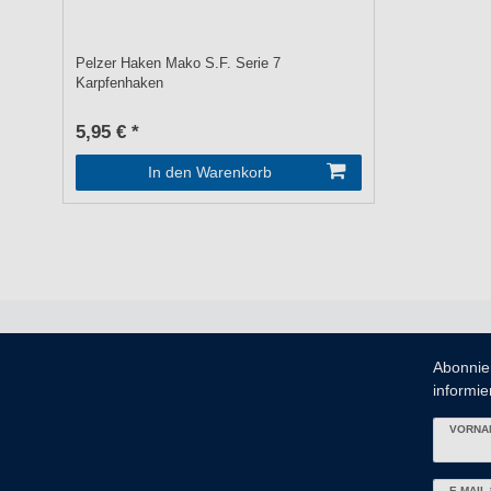
Pelzer Haken Mako S.F. Serie 7
Karpfenhaken
5,95 € *
In den Warenkorb
Abonnie
informier
VORNA
Newslett
E-MAIL 