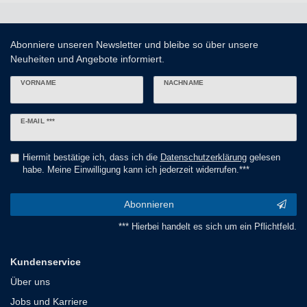
Abonniere unseren Newsletter und bleibe so über unsere
Neuheiten und Angebote informiert.
VORNAME
NACHNAME
Newsletter
E-MAIL ***
Honig
Hiermit bestätige ich, dass ich die
Daten­schutz­erklärung
gelesen
habe. Meine Einwilligung kann ich jederzeit widerrufen.***
Abonnieren
*** Hierbei handelt es sich um ein Pflichtfeld.
Kundenservice
Über uns
Jobs und Karriere