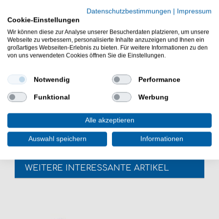
Eigenschaften der Paladin Micro
Curvy Forellenwobbler
Datenschutzbestimmungen
|
Impressum
Cookie-Einstellungen
Forellenwobbler zum Spinnfischen auf Forellen
Wir können diese zur Analyse unserer Besucherdaten platzieren, um unsere
Länge: 4cm
Webseite zu verbessern, personalisierte Inhalte anzuzeigen und Ihnen ein
Lauftiefe: 0,3-0,5m
großartiges Webseiten-Erlebnis zu bieten. Für weitere Informationen zu den
von uns verwendeten Cookies öffnen Sie die Einstellungen.
mit einem scharfen Einzelhaken ausgestattet
Lieferumfang: 1 Forellenwobbler in gewählter
Farbe
Notwendig
Performance
Die Paladin Micro Curvy Forellenwobbler sind gut zum
Funktional
Werbung
Forellenfischen mit der Spinnrute. Die Ultra Light Köder
sind gut zum Aktivangeln am Forellenteich.
Alle akzeptieren
Auswahl speichern
Informationen
WEITERE INTERESSANTE ARTIKEL