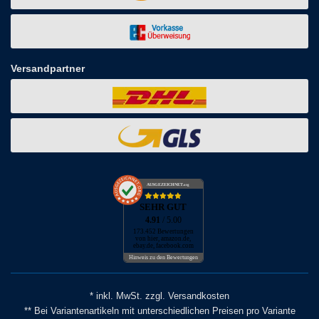
Versandpartner
AUSGEZEICHNET
.org
SEHR GUT
4.91
/ 5.00
173.452 Bewertungen
von hier, amazon.de,
ebay.de, facebook.com
Hinweis zu den Bewertungen
* inkl. MwSt. zzgl. Versandkosten
** Bei Variantenartikeln mit unterschiedlichen Preisen pro Variante