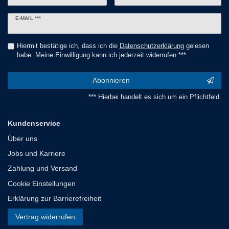
Newsletter
E-MAIL ***
Honig
Hiermit bestätige ich, dass ich die
Daten­schutz­erklärung
gelesen
habe. Meine Einwilligung kann ich jederzeit widerrufen.***
Abonnieren
*** Hierbei handelt es sich um ein Pflichtfeld.
Kundenservice
Über uns
Jobs und Karriere
Zahlung und Versand
Cookie Einstellungen
Erklärung zur Barrierefreiheit
Vertrag widerrufen