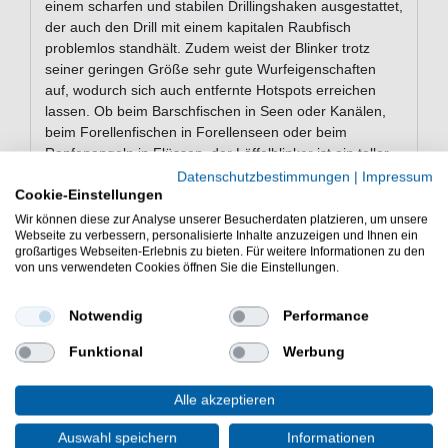
einem scharfen und stabilen Drillingshaken ausgestattet,
der auch den Drill mit einem kapitalen Raubfisch
problemlos standhält. Zudem weist der Blinker trotz
seiner geringen Größe sehr gute Wurfeigenschaften
auf, wodurch sich auch entfernte Hotspots erreichen
lassen. Ob beim Barschfischen in Seen oder Kanälen,
beim Forellenfischen in Forellenseen oder beim
Rapfenangeln in Flüssen, der Löffelblinker ist ein toller
Raubfischköder zum Spinnfischen.
Datenschutzbestimmungen
|
Impressum
Cookie-Einstellungen
Wir können diese zur Analyse unserer Besucherdaten platzieren, um unsere
Webseite zu verbessern, personalisierte Inhalte anzuzeigen und Ihnen ein
Eigenschaften der Oldstream
großartiges Webseiten-Erlebnis zu bieten. Für weitere Informationen zu den
Forellenblinker
von uns verwendeten Cookies öffnen Sie die Einstellungen.
Blinker zum Spinnfischen auf Forellen, Barsche &
Notwendig
Performance
andere Raubfische
Länge: 4,5cm
Funktional
Werbung
Gewicht: 7,5g
breite Köderform
Alle akzeptieren
taumelnde Köderaktion für ein attraktives
Laufverhalten
Auswahl speichern
Informationen
mit einem stabilen & scharfen Drilling ausgestattet