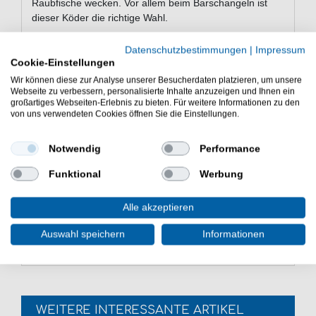
Raubfische wecken. Vor allem beim Barschangeln ist
dieser Köder die richtige Wahl.
Datenschutzbestimmungen
|
Impressum
Cookie-Einstellungen
Eigenschaften von den Noike Busy
Wir können diese zur Analyse unserer Besucherdaten platzieren, um unsere
Bro 3.5" Gummikrebsen
Webseite zu verbessern, personalisierte Inhalte anzuzeigen und Ihnen ein
großartiges Webseiten-Erlebnis zu bieten. Für weitere Informationen zu den
Krebsimitate zum Raubfischangeln
von uns verwendeten Cookies öffnen Sie die Einstellungen.
Länge: 8,9cm
Gewicht: 7g
Notwendig
Performance
tolles Köderspiel
Lieferumfang: 5 Krebsimitate in einer gewählten
Funktional
Werbung
Farbe
Die Noike Busy Bro 3.5" 8,9cm 7g 5 Gummikrebse sind
Alle akzeptieren
eine gute Wahl beim Angeln auf Raubfisch. Guter Köder
für das Spinnfischen.
Auswahl speichern
Informationen
WEITERE INTERESSANTE ARTIKEL