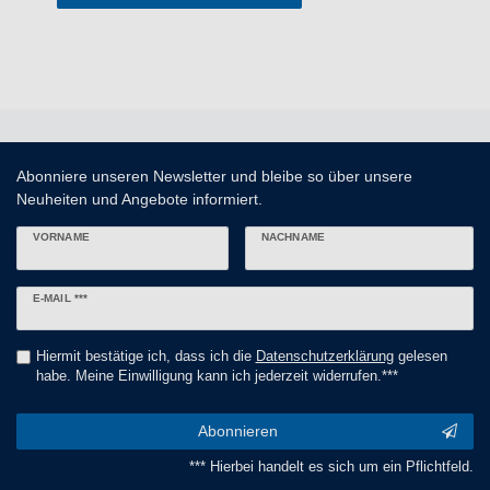
Abonniere unseren Newsletter und bleibe so über unsere
Neuheiten und Angebote informiert.
VORNAME
NACHNAME
Newsletter
E-MAIL ***
Honig
Hiermit bestätige ich, dass ich die
Daten­schutz­erklärung
gelesen
habe. Meine Einwilligung kann ich jederzeit widerrufen.***
Abonnieren
*** Hierbei handelt es sich um ein Pflichtfeld.