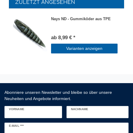
ZULETZT ANGESEHEN
Nays ND - Gummiköder aus TPE
ab 8,99 € *
Varianten anzeigen
Abonniere unseren Newsletter und bleibe so über unsere
Neuheiten und Angebote informiert.
VORNAME
NACHNAME
Newsletter
E-MAIL ***
Honig