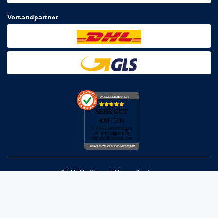
Versandpartner
AUSGEZEICHNET
.org
SEHR GUT
4.91
/ 5.00
173.452 Bewertungen
von hier, amazon.de,
ebay.de, facebook.com
Hinweis zu den Bewertungen
* inkl. MwSt. zzgl. Versandkosten
** Bei Variantenartikeln mit unterschiedlichen Preisen pro Variante
bezieht sich die angegebene UVP auf die Variante mit dem
niedrigsten Preis. Die UVP zu den weiteren Varianten wird bei Klick
auf die jeweilige Variante angezeigt.