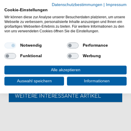
Datenschutzbestimmungen
|
Impressum
Länge: 6.5cm
Cookie-Einstellungen
Gewicht: 12.4g
Lauftiefe: 0.5 –1.5m
Wir können diese zur Analyse unserer Besucherdaten platzieren, um unsere
Webseite zu verbessern, personalisierte Inhalte anzuzeigen und Ihnen ein
BKK Spear 21-SS Größe 6
großartiges Webseiten-Erlebnis zu bieten. Für weitere Informationen zu den
schwimmend
von uns verwendeten Cookies öffnen Sie die Einstellungen.
geräuschlos
bleifreie Konstruktion
Notwendig
Performance
Der Nays CRNK 65 SR Crankbait ist eine gute Wahl
Funktional
Werbung
beim aktiven Kunstköderangeln. Guter Wobbler für das
Barschangeln, Zanderangeln & Hechtangeln.
Alle akzeptieren
Auswahl speichern
Informationen
WEITERE INTERESSANTE ARTIKEL