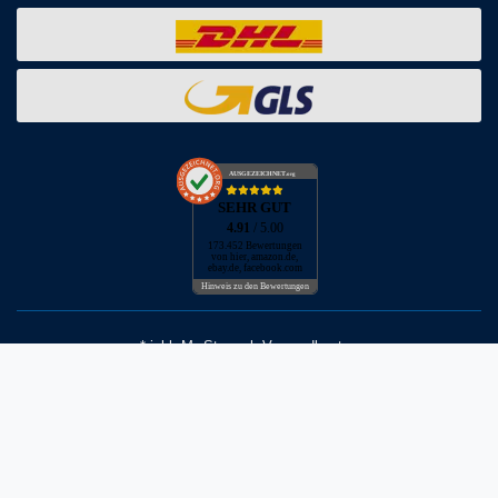
AUSGEZEICHNET
.org
SEHR GUT
4.91
/ 5.00
173.452 Bewertungen
von hier, amazon.de,
ebay.de, facebook.com
Hinweis zu den Bewertungen
* inkl. MwSt. zzgl. Versandkosten
** Bei Variantenartikeln mit unterschiedlichen Preisen pro Variante
bezieht sich die angegebene UVP auf die Variante mit dem
niedrigsten Preis. Die UVP zu den weiteren Varianten wird bei Klick
auf die jeweilige Variante angezeigt.
© Copyright 2026 | Alle Rechte vorbehalten - Neptunmaster GmbH