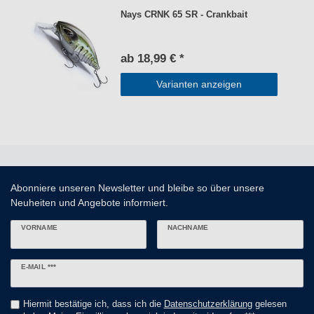
Nays CRNK 65 SR - Crankbait
ab 18,99 € *
Varianten anzeigen
Abonniere unseren Newsletter und bleibe so über unsere
Neuheiten und Angebote informiert.
VORNAME
NACHNAME
Newsletter
E-MAIL ***
Honig
Hiermit bestätige ich, dass ich die
Daten­schutz­erklärung
gelesen