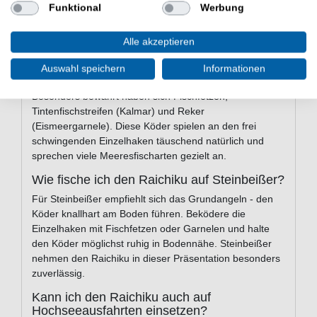
Funktional
Werbung
Heilbutt, Seelachs, Rotbarsch, Steinbeißer, Leng, Lumb
und Tintenfisch. Durch die flexible Hakenführung lässt er
sich an viele Fischarten und Tiefen anpassen.
Alle akzeptieren
Welcher Naturköder eignet sich am besten
Auswahl speichern
Informationen
für den Raichiku?
Besonders bewährt haben sich Fischfetzen,
Tintenfischstreifen (Kalmar) und Reker
(Eismeergarnele). Diese Köder spielen an den frei
schwingenden Einzelhaken täuschend natürlich und
sprechen viele Meeresfischarten gezielt an.
Wie fische ich den Raichiku auf Steinbeißer?
Für Steinbeißer empfiehlt sich das Grundangeln - den
Köder knallhart am Boden führen. Beködere die
Einzelhaken mit Fischfetzen oder Garnelen und halte
den Köder möglichst ruhig in Bodennähe. Steinbeißer
nehmen den Raichiku in dieser Präsentation besonders
zuverlässig.
Kann ich den Raichiku auch auf
Hochseeausfahrten einsetzen?