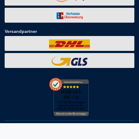
Versandpartner
AUSGEZEICHNET
.org
SEHR GUT
4.91
/ 5.00
173.452 Bewertungen
von hier, amazon.de,
ebay.de, facebook.com
Hinweis zu den Bewertungen
* inkl. MwSt. zzgl. Versandkosten
** Bei Variantenartikeln mit unterschiedlichen Preisen pro Variante