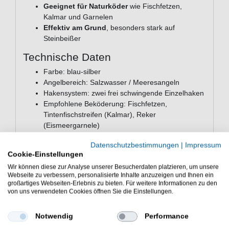
Geeignet für Naturköder
wie Fischfetzen,
Kalmar und Garnelen
Effektiv am Grund
, besonders stark auf
Steinbeißer
Technische Daten
Farbe: blau-silber
Angelbereich: Salzwasser / Meeresangeln
Hakensystem: zwei frei schwingende Einzelhaken
Empfohlene Beköderung: Fischfetzen,
Tintenfischstreifen (Kalmar), Reker
(Eismeergarnele)
Lieferumfang: 1 Köder in einem gewählten
Datenschutzbestimmungen
|
Impressum
Gewicht
Cookie-Einstellungen
Häufig gestellte Fragen zum Balzer
Wir können diese zur Analyse unserer Besucherdaten platzieren, um unsere
Webseite zu verbessern, personalisierte Inhalte anzuzeigen und Ihnen ein
Raichiku blau-silber
großartiges Webseiten-Erlebnis zu bieten. Für weitere Informationen zu den
Für welche Zielfische eignet sich der Balzer
von uns verwendeten Cookies öffnen Sie die Einstellungen.
Raichiku blau-silber?
Der Raichiku ist ein echter Universalköder fürs
Notwendig
Performance
Meeresangeln. Er eignet sich unter anderem für Dorsch,