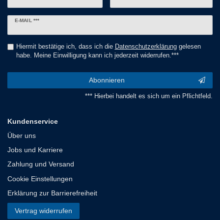
Newsletter
E-MAIL ***
Honig
Hiermit bestätige ich, dass ich die
Daten­schutz­erklärung
gelesen
habe. Meine Einwilligung kann ich jederzeit widerrufen.***
Abonnieren
*** Hierbei handelt es sich um ein Pflichtfeld.
Kundenservice
Über uns
Jobs und Karriere
Zahlung und Versand
Cookie Einstellungen
Erklärung zur Barrierefreiheit
Vertrag widerrufen