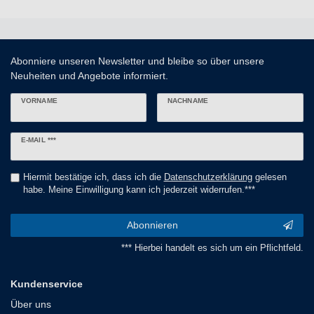
Abonniere unseren Newsletter und bleibe so über unsere
Neuheiten und Angebote informiert.
VORNAME
NACHNAME
Newsletter
E-MAIL ***
Honig
Hiermit bestätige ich, dass ich die
Daten­schutz­erklärung
gelesen
habe. Meine Einwilligung kann ich jederzeit widerrufen.***
Abonnieren
*** Hierbei handelt es sich um ein Pflichtfeld.
Kundenservice
Über uns