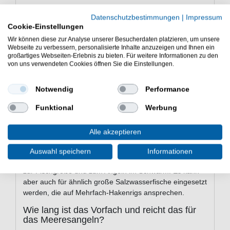
Technische Daten
Datenschutzbestimmungen
|
Impressum
Cookie-Einstellungen
Vorfachlänge: 130 cm
Schnurstärke: 0,40 mm und 0,30 mm
Wir können diese zur Analyse unserer Besucherdaten platzieren, um unsere
Webseite zu verbessern, personalisierte Inhalte anzuzeigen und Ihnen ein
Hakengröße: 8
großartiges Webseiten-Erlebnis zu bieten. Für weitere Informationen zu den
Hakenanzahl: 5
von uns verwendeten Cookies öffnen Sie die Einstellungen.
Angelgebiet: Salzwasser / Meer
Zielfisch: Hering
Notwendig
Performance
Häufig gestellte Fragen zum Balzer
Funktional
Werbung
Heringsvorfach
Für welche Zielfische eignet sich das Balzer
Alle akzeptieren
Heringsvorfach?
Das Vorfach ist speziell auf den
Hering
ausgelegt. Die
Auswahl speichern
Informationen
Hakengröße 8 und die Länge von 130 cm passen gut
zur Fischgröße und zum Angeln im Schwarm. Es kann
aber auch für ähnlich große Salzwasserfische eingesetzt
werden, die auf Mehrfach-Hakenrigs ansprechen.
Wie lang ist das Vorfach und reicht das für
das Meeresangeln?