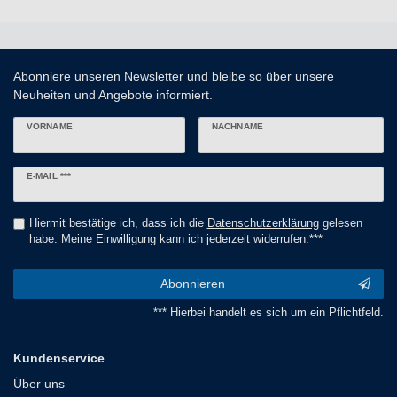
Abonniere unseren Newsletter und bleibe so über unsere
Neuheiten und Angebote informiert.
VORNAME
NACHNAME
Newsletter
E-MAIL ***
Honig
Hiermit bestätige ich, dass ich die
Daten­schutz­erklärung
gelesen
habe. Meine Einwilligung kann ich jederzeit widerrufen.***
Abonnieren
*** Hierbei handelt es sich um ein Pflichtfeld.
Kundenservice
Über uns