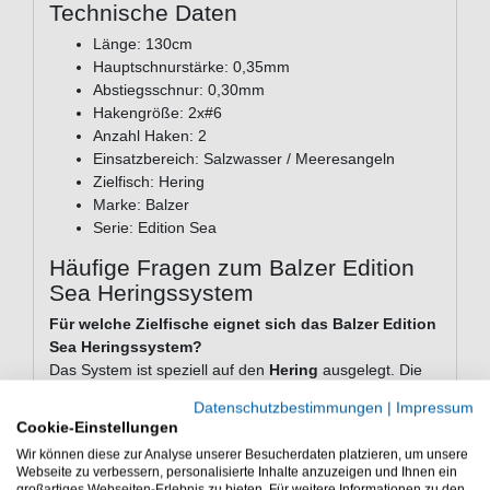
Technische Daten
Länge: 130cm
Hauptschnurstärke: 0,35mm
Abstiegsschnur: 0,30mm
Hakengröße: 2x#6
Anzahl Haken: 2
Einsatzbereich: Salzwasser / Meeresangeln
Zielfisch: Hering
Marke: Balzer
Serie: Edition Sea
Häufige Fragen zum Balzer Edition
Sea Heringssystem
Für welche Zielfische eignet sich das Balzer Edition
Sea Heringssystem?
Das System ist speziell auf den
Hering
ausgelegt. Die
Hakengröße #6 und die Schnurstärken sind auf das
Datenschutzbestimmungen
|
Impressum
typische Beißverhalten und die Körpergröße von Hering
Cookie-Einstellungen
im Salzwasser abgestimmt.
Wir können diese zur Analyse unserer Besucherdaten platzieren, um unsere
Webseite zu verbessern, personalisierte Inhalte anzuzeigen und Ihnen ein
Kann ich das Heringssystem auch vom Ufer aus
großartiges Webseiten-Erlebnis zu bieten. Für weitere Informationen zu den