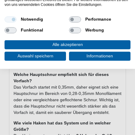
einsetzen?
von uns verwendeten Cookies öffnen Sie die Einstellungen.
Ja, das Vorfach lässt sich sowohl vom Boot als auch von
Molen oder Pieren einsetzen. Die 130cm Länge gibt dir
Notwendig
Performance
ausreichend Spielraum für verschiedene
Präsentationsarten im Salzwasser.
Funktional
Werbung
Ist das System für Anfänger geeignet?
Alle akzeptieren
Auf jeden Fall. Da das Heringssystem fertig montiert ist,
musst du keine Vorkenntnisse im Knüpfen von
Auswahl speichern
Informationen
Meeresvorfächern mitbringen. Du verbindest es einfach
mit deiner Hauptschnur und legst los.
Welche Hauptschnur empfiehlt sich für dieses
Vorfach?
Das Vorfach startet mit 0,35mm, daher eignet sich eine
Hauptschnur im Bereich von 0,28-0,35mm Monofilament
oder eine vergleichbare geflochtene Schnur. Wichtig ist,
dass die Hauptschnur nicht wesentlich stärker als das
Vorfach ist, damit ein sauberer Übergang entsteht.
Wie viele Haken hat das System und in welcher
Größe?