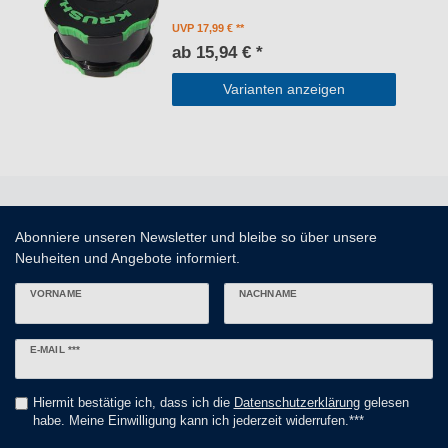
UVP 17,99 €
ab 15,94 € *
Varianten anzeigen
Abonniere unseren Newsletter und bleibe so über unsere
Neuheiten und Angebote informiert.
VORNAME
NACHNAME
Newsletter
E-MAIL ***
Honig
Hiermit bestätige ich, dass ich die
Daten­schutz­erklärung
gelesen
habe. Meine Einwilligung kann ich jederzeit widerrufen.***