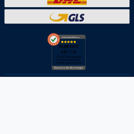
AUSGEZEICHNET
.org
SEHR GUT
4.91
/ 5.00
173.452 Bewertungen
von hier, amazon.de,
ebay.de, facebook.com
Hinweis zu den Bewertungen
* inkl. MwSt. zzgl. Versandkosten
** Bei Variantenartikeln mit unterschiedlichen Preisen pro Variante
bezieht sich die angegebene UVP auf die Variante mit dem
niedrigsten Preis. Die UVP zu den weiteren Varianten wird bei Klick
auf die jeweilige Variante angezeigt.
© Copyright 2026 | Alle Rechte vorbehalten - Neptunmaster GmbH