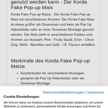
genutzt werden kann - Der Korda
Fake Pop-up Mais
Korda Fake Pop-up Maize - Der Korda Fake Pop-up
Mais mit verschiedenen Aromen. Der Korda Fake Mais
ist etwas größer als Dosenmais und kann als Pop Up
Hakenköder oder an einer Snowman Montage genutzt
werden. Der Mais steht in verschiedenen Farben und
Aromen zur Auswahl: Pink - Fruity Squid, Grün - Citrus
Zing, Weiß - Banoffee und Gelb - I.B. Flavour erhältlich.
Merkmale des Korda Fake Pop-up
Maize
Karpfenköder für verschiedene Montagen
geeignet als Pop Up Hakenköder oder als
Snowman Montage
etwas größer als Dosenmais
Datenschutzbestimmungen
|
Impressum
verschiedene Farben zur Auswahl
Cookie-Einstellungen
Packungsinhalt: 10 Stück inkl. farblich passenden
Wir können diese zur Analyse unserer Besucherdaten platzieren, um unsere
Stoppern
Webseite zu verbessern, personalisierte Inhalte anzuzeigen und Ihnen ein