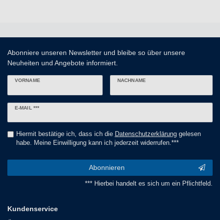
Abonniere unseren Newsletter und bleibe so über unsere
Neuheiten und Angebote informiert.
VORNAME
NACHNAME
Newsletter
E-MAIL ***
Honig
Hiermit bestätige ich, dass ich die
Daten­schutz­erklärung
gelesen
habe. Meine Einwilligung kann ich jederzeit widerrufen.***
Abonnieren
*** Hierbei handelt es sich um ein Pflichtfeld.
Kundenservice