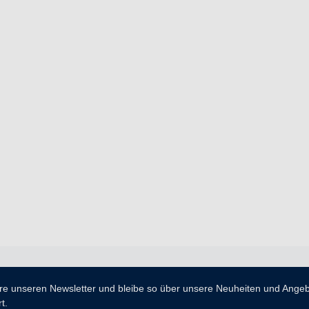
re unseren Newsletter und bleibe so über unsere Neuheiten und Ange
t.