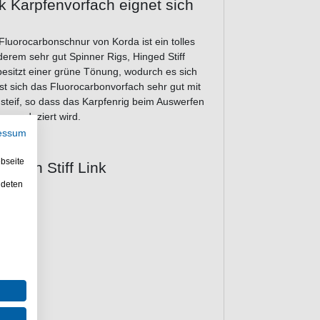
k Karpfenvorfach eignet sich
Fluorocarbonschnur von Korda ist ein tolles
erem sehr gut Spinner Rigs, Hinged Stiff
besitzt einer grüne Tönung, wodurch es sich
t sich das Fluorocarbonvorfach sehr gut mit
steif, so dass das Karpfenrig beim Auswerfen
en reduziert wird.
essum
bseite
rbon Stiff Link
ndeten
n
Rigs
eim Wurf