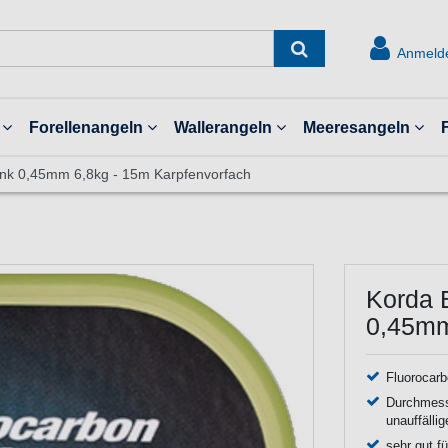
Anmeld
Forellenangeln
Wallerangeln
Meeresangeln
ink 0,45mm 6,8kg - 15m Karpfenvorfach
Korda 
0,45mm
Fluorocarb
Durchmesse
unauffälli
sehr gut f