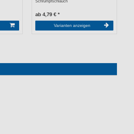
Schrumpfschlauch
Ka
ab 4,79 € *
a
Varianten anzeigen