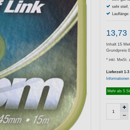
sehr steif
Lauflänge
13,73
Inhalt
15
Met
Grundpreis
0
* inkl. MwSt. 
Lieferzeit 1-
Informationen
Mehr als 5 S