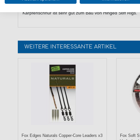
Das Korda Boom Fluorocarbon Stiff Link Karpfenvorfach ist 
Karpfenschnur ist sehr gut zum Bau von Hinged Stiff Rigs.
WEITERE INTERESSANTE ARTIKEL
Fox Edges Naturals Copper-Core Leaders x3
Fox Soft S