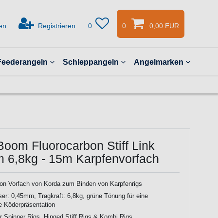
en
Registrieren
0
0
0,00 EUR
Feederangeln
Schleppangeln
Angelmarken
Boom Fluorocarbon Stiff Link
 6,8kg - 15m Karpfenvorfach
on Vorfach von Korda zum Binden von Karpfenrigs
r: 0,45mm, Tragkraft: 6,8kg, grüne Tönung für eine
ge Köderpräsentation
ür Spinner Rigs, Hinged Stiff Rigs & Kombi Rigs