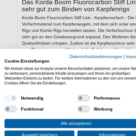
Das Korda Boom Fluorocarbon Stiff Lin
sehr gut zum Binden von Karpfenrigs
Korda Boom Fluorocarbon Stiff Link - Karpfenvorfach - Die 
Vorfachmaterial zum Karpfenangeln, mit dem sich unter and
Rigs und Kombi Rigs herstellen lassen. Die Vorfachschnur 
sehr gut an den Gewässergrund anpasst. Des Weiteren läss
Quetschhülsen crimpen. Zudem ist die Karpfenschnur sehr 
vom Bleisystem wegschlägt und die Gefahr von Verwicklung
Datenschutzbestimmungen
|
Impr
Cookie-Einstellungen
Wir können diese zur Analyse unserer Besucherdaten platzieren, um unsere We
Eigenschaften des Korda Boom Fluoroca
zu verbessern, personalisierte Inhalte anzuzeigen und Ihnen ein großartiges
Karpfenvorfachs
Webseiten-Erlebnis zu bieten. Für weitere Informationen zu den von uns verwe
Cookies öffnen Sie die Einstellungen.
Fluorocarbon Vorfach zum Binden von Karpfenrigs
Durchmesser: 0,45mm
Notwendig
Performance
Tragkraft: 6,8kg
grüne Tönung für eine unauffällige Köderpräsentatio
Funktional
Werbung
sehr gut für Spinner Rigs, Hinged Stiff Rigs & Kombi 
sehr steif, reduziert die Gefahr von Verwicklungen b
Alle akzeptieren
lässt sich sehr gut crimpen
Lauflänge: 15m
Auswahl speichern
Informationen