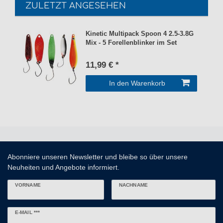
ZULETZT ANGESEHEN
Kinetic Multipack Spoon 4 2.5-3.8G
Mix - 5 Forellenblinker im Set
11,99 € *
In den Warenkorb
Abonniere unseren Newsletter und bleibe so über unsere
Neuheiten und Angebote informiert.
VORNAME
NACHNAME
Newsletter
E-MAIL ***
Honig