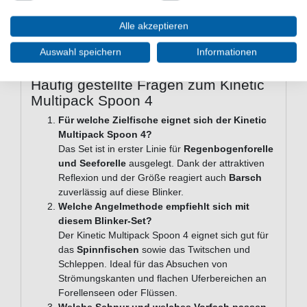
Einsatzbereich: Süßwasser
Zielfische: Regenbogenforelle, Seeforelle, Barsch
Alle akzeptieren
Lieferumfang
Auswahl speichern
Informationen
Lieferumfang: 5 Forellenköder wie abgebildet
Häufig gestellte Fragen zum Kinetic
Multipack Spoon 4
Für welche Zielfische eignet sich der Kinetic
Multipack Spoon 4?
Das Set ist in erster Linie für
Regenbogenforelle
und Seeforelle
ausgelegt. Dank der attraktiven
Reflexion und der Größe reagiert auch
Barsch
zuverlässig auf diese Blinker.
Welche Angelmethode empfiehlt sich mit
diesem Blinker-Set?
Der Kinetic Multipack Spoon 4 eignet sich gut für
das
Spinnfischen
sowie das Twitschen und
Schleppen. Ideal für das Absuchen von
Strömungskanten und flachen Uferbereichen an
Forellenseen oder Flüssen.