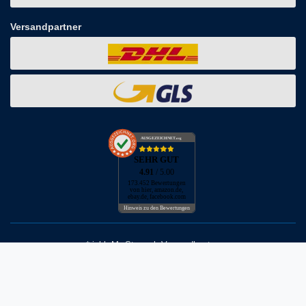
Versandpartner
AUSGEZEICHNET
.org
SEHR GUT
4.91
/ 5.00
173.452 Bewertungen
von hier, amazon.de,
ebay.de, facebook.com
Hinweis zu den Bewertungen
* inkl. MwSt. zzgl. Versandkosten
** Bei Variantenartikeln mit unterschiedlichen Preisen pro Variante
bezieht sich die angegebene UVP auf die Variante mit dem
niedrigsten Preis. Die UVP zu den weiteren Varianten wird bei Klick
auf die jeweilige Variante angezeigt.