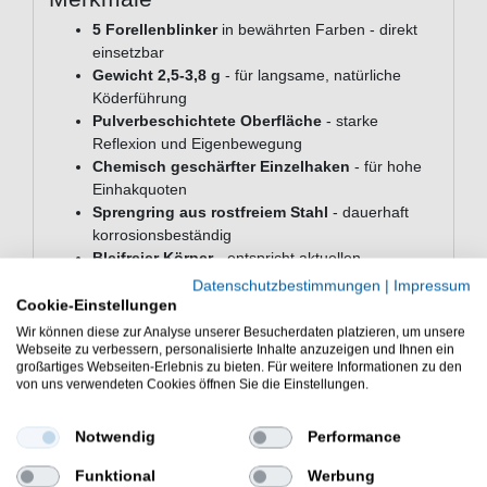
5 Forellenblinker
in bewährten Farben - direkt
einsetzbar
Gewicht 2,5-3,8 g
- für langsame, natürliche
Köderführung
Pulverbeschichtete Oberfläche
- starke
Reflexion und Eigenbewegung
Chemisch geschärfter Einzelhaken
- für hohe
Einhakquoten
Sprengring aus rostfreiem Stahl
- dauerhaft
korrosionsbeständig
Bleifreier Körper
- entspricht aktuellen
Anforderungen
Datenschutzbestimmungen
|
Impressum
Cookie-Einstellungen
Technische Daten
Wir können diese zur Analyse unserer Besucherdaten platzieren, um unsere
Webseite zu verbessern, personalisierte Inhalte anzuzeigen und Ihnen ein
Gewicht: 2,5-3,8 g
großartiges Webseiten-Erlebnis zu bieten. Für weitere Informationen zu den
Inhalt: 5 Blinker
von uns verwendeten Cookies öffnen Sie die Einstellungen.
Oberfläche: Pulverbeschichtet
Körper: Bleifrei
Notwendig
Performance
Sprengring: Rostfreier Stahl
Haken: Einzelhaken, chemisch geschärft
Funktional
Werbung