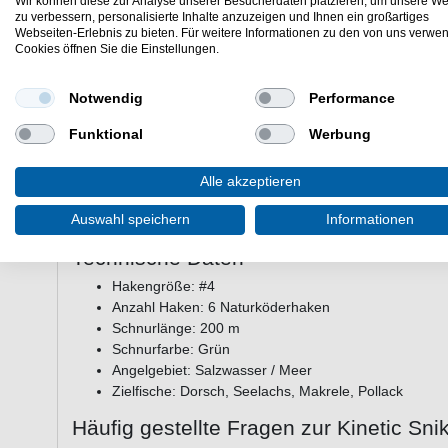
Wir können diese zur Analyse unserer Besucherdaten platzieren, um unsere We
Umgebung ein und stört den Fisch beim Anbeißen nicht.
zu verbessern, personalisierte Inhalte anzuzeigen und Ihnen ein großartiges
Webseiten-Erlebnis zu bieten. Für weitere Informationen zu den von uns verwe
Cookies öffnen Sie die Einstellungen.
Ideal für Meeresangler, die unkompliziert und mit mehrere
angeln möchten - ohne aufwendige Vorfach-Montage.
Notwendig
Performance
Hauptmerkmale auf einen Blick
Funktional
Werbung
6 Naturköderhaken Größe #4
- mehrfacher Fang in
200 m grüne Handschnur
- ausreichend Länge für 
Sofort einsatzbereit
- kein zusätzliches Aufriggen n
Alle akzeptieren
Für Salzwasser konzipiert
- zuverlässig bei Dorsch
Auswahl speichern
Informationen
Einfache Handhabung
- auch für Einsteiger ohne V
Technische Daten
Hakengröße: #4
Anzahl Haken: 6 Naturköderhaken
Schnurlänge: 200 m
Schnurfarbe: Grün
Angelgebiet: Salzwasser / Meer
Zielfische: Dorsch, Seelachs, Makrele, Pollack
Häufig gestellte Fragen zur Kinetic Sn