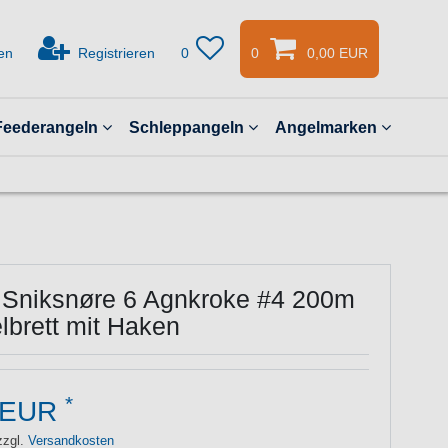
en
Registrieren
0
0
0,00 EUR
Feederangeln
Schleppangeln
Angelmarken
c Sniksnøre 6 Agnkroke #4 200m
lbrett mit Haken
*
 EUR
zzgl.
Versandkosten