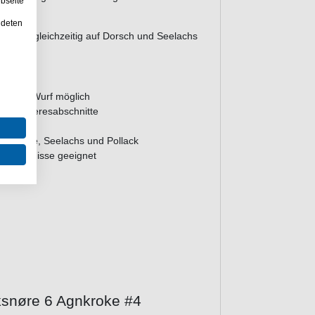
bseite
ndeten
n Haken gleichzeitig auf Dorsch und Seelachs
 einem Wurf möglich
tiefe Meeresabschnitte
otwendig
, Makrele, Seelachs und Pollack
orkenntnisse geeignet
iksnøre 6 Agnkroke #4