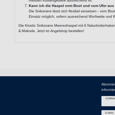
meisten Küstengebiete ausreichend ist.
Kann ich die Haspel vom Boot und vom Ufer aus
Die Sniksnøre lässt sich flexibel einsetzen - vom Bo
Einsatz möglich, sofern ausreichend Wurfweite und 
Die Kinetic Sniksnøre Meereshaspel mit 6 Naturköderhaken
& Makrele. Jetzt im Angelshop bestellen!
Abonnie
informier
VORNA
Newslett
E-MAIL 