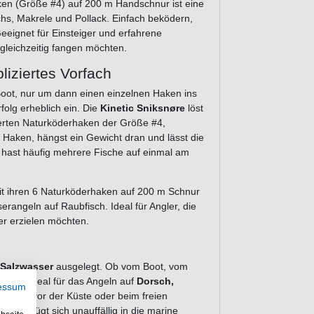
en (Größe #4) auf 200 m Handschnur ist eine
s, Makrele und Pollack. Einfach beködern,
Geeignet für Einsteiger und erfahrene
leichzeitig fangen möchten.
liziertes Vorfach
oot, nur um dann einen einzelnen Haken ins
folg erheblich ein. Die
Kinetic Sniksnøre
löst
ierten Naturköderhaken der Größe #4,
 Haken, hängst ein Gewicht dran und lässt die
nd hast häufig mehrere Fische auf einmal am
mit ihren 6 Naturköderhaken auf 200 m Schnur
rangeln auf Raubfisch. Ideal für Angler, die
r erzielen möchten.
 Salzwasser
ausgelegt. Ob vom Boot, vom
setzen. Ideal für das Angeln auf
Dorsch,
essum
angeln vor der Küste oder beim freien
arbe fügt sich unauffällig in die marine