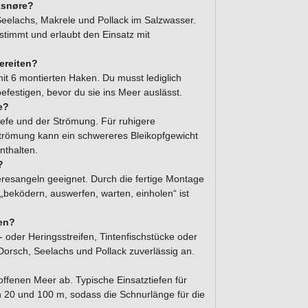
iksnøre?
 Seelachs, Makrele und Pollack im Salzwasser.
stimmt und erlaubt den Einsatz mit
ereiten?
mit 6 montierten Haken. Du musst lediglich
festigen, bevor du sie ins Meer auslässt.
e?
iefe und der Strömung. Für ruhigere
trömung kann ein schwereres Bleikopfgewicht
nthalten.
?
eresangeln geeignet. Durch die fertige Montage
 „beködern, auswerfen, warten, einholen“ ist
ken?
oder Heringsstreifen, Tintenfischstücke oder
orsch, Seelachs und Pollack zuverlässig an.
ffenen Meer ab. Typische Einsatztiefen für
 20 und 100 m, sodass die Schnurlänge für die