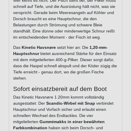
Wer kennt es nicht: Der Fisch steht tief, der Pilker muss
schnell auf Tiefe, und die Ausrüstung hält nicht, was sie
verspricht. Gerade beim Meeresangeln auf Köhler und
Dorsch braucht es eine Hauptschnur, die den
Belastungen durch Strömung und schwere Bleie
standhält. Eine dünne oder minderwertige Schnur reißt
im entscheidenden Moment - der Fisch ist weg.
Das
Kinetic Havsnøre
setzt hier an: Die
1,20-mm-
Hauptschnur
bietet ausreichend Stärke für den Einsatz
mit dem mitgelieferten 400-g-Pilker. Dieser sorgt dafür,
dass die Haspel schnell abspult und der Köder zügig die
Tiefe erreicht - genau dort, wo die großen Fische
stehen.
Sofort einsatzbereit auf dem Boot
Das Kinetic Havsnøre 1.20mm kommt vollständig
ausgestattet: Der
Scandic-Wirbel mit Snap
verbindet
Hauptschnur und Vorfach sicher und erlaubt einen
schnellen Wechsel des Endtackles. Die vier
mitgelieferten
Gummimakks in einer bewährten
Farbkombination
haben sich beim Dorsch- und