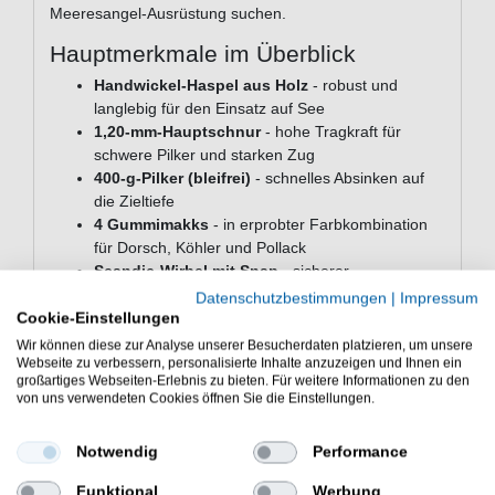
Meeresangel-Ausrüstung suchen.
Hauptmerkmale im Überblick
Handwickel-Haspel aus Holz
- robust und
langlebig für den Einsatz auf See
1,20-mm-Hauptschnur
- hohe Tragkraft für
schwere Pilker und starken Zug
400-g-Pilker (bleifrei)
- schnelles Absinken auf
die Zieltiefe
4 Gummimakks
- in erprobter Farbkombination
für Dorsch, Köhler und Pollack
Scandic-Wirbel mit Snap
- sicherer
Schnurübergang, schneller Tacklewechsel
Datenschutzbestimmungen
|
Impressum
Sofort einsatzbereit
- komplett ausgestattet
Cookie-Einstellungen
direkt aus der Verpackung
Wir können diese zur Analyse unserer Besucherdaten platzieren, um unsere
Webseite zu verbessern, personalisierte Inhalte anzuzeigen und Ihnen ein
Technische Daten
großartiges Webseiten-Erlebnis zu bieten. Für weitere Informationen zu den
von uns verwendeten Cookies öffnen Sie die Einstellungen.
Schnurstärke: 1,20 mm
Schnurlänge: 75 m (auf Haspel)
Notwendig
Performance
Pilkergewicht: 400 g (bleifrei)
Anzahl Makks: 4
Funktional
Werbung