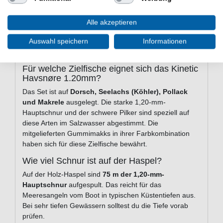
Wirbel: Scandic-Wirbel mit Snap
Haspelmaterial: Holz
Alle akzeptieren
Einsatzbereich: Salzwasser / Meeresangeln
Auswahl speichern
Informationen
Häufige Fragen zum Kinetic
Havsnøre 1.20mm
Für welche Zielfische eignet sich das Kinetic
Havsnøre 1.20mm?
Das Set ist auf
Dorsch, Seelachs (Köhler), Pollack
und Makrele
ausgelegt. Die starke 1,20-mm-
Hauptschnur und der schwere Pilker sind speziell auf
diese Arten im Salzwasser abgestimmt. Die
mitgelieferten Gummimakks in ihrer Farbkombination
haben sich für diese Zielfische bewährt.
Wie viel Schnur ist auf der Haspel?
Auf der Holz-Haspel sind
75 m der 1,20-mm-
Hauptschnur
aufgespult. Das reicht für das
Meeresangeln vom Boot in typischen Küstentiefen aus.
Bei sehr tiefen Gewässern solltest du die Tiefe vorab
prüfen.