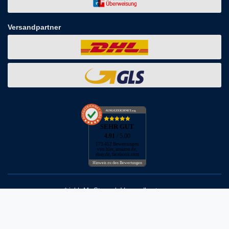
Versandpartner
AUSGEZEICHNET
.org
SEHR GUT
4.91
/ 5.00
173.452 Bewertungen
von hier, amazon.de,
ebay.de, facebook.com
Hinweis zu den Bewertungen
* inkl. MwSt. zzgl. Versandkosten
** Bei Variantenartikeln mit unterschiedlichen Preisen pro Variante
bezieht sich die angegebene UVP auf die Variante mit dem
niedrigsten Preis. Die UVP zu den weiteren Varianten wird bei Klick