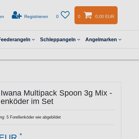
en
Registrieren
0
0
0,00 EUR
Feederangeln
Schleppangeln
Angelmarken
 Iwana Multipack Spoon 3g Mix -
lenköder im Set
ng: 5 Forellenköder wie abgebildet
*
 EUR