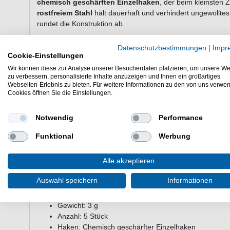
chemisch geschärften Einzelhaken
, der beim kleinsten Z
rostfreiem Stahl
hält dauerhaft und verhindert ungewolltes 
rundet die Konstruktion ab.
Einsatzbereiche und Zielfische
Datenschutzbestimmungen
|
Impr
Cookie-Einstellungen
Der Kinetic Iwana Spoon 3G ist ein vielseitiger Blinker für 
das Schleppen und Werfen auf
Regenbogenforelle
und
S
Wir können diese zur Analyse unserer Besucherdaten platzieren, um unsere We
zu verbessern, personalisierte Inhalte anzuzeigen und Ihnen ein großartiges
entlang von Strömungskanten oder in Forellenteichen. Au
Webseiten-Erlebnis zu bieten. Für weitere Informationen zu den von uns verwe
regelmäßig an. Ideal für Angler, die mit einem kompakten 
Cookies öffnen Sie die Einstellungen.
ohne viele einzelne Köder kaufen zu müssen.
Fünf Blinker
in den beliebtesten Forellen-Farben - so
Notwendig
Performance
3 g Gewicht
- abgestimmt auf selektives Forellenver
Funktional
Werbung
Chemisch geschärfter Einzelhaken
für sicheren A
Sprengring aus rostfreiem Stahl
- langlebig und sta
Alle akzeptieren
Starke Lichtreflexion
durch pulverbeschichtete Obe
Bleifreier Körper
für zuverlässige Balance im Wasse
Auswahl speichern
Informationen
Technische Daten
Gewicht: 3 g
Anzahl: 5 Stück
Haken: Chemisch geschärfter Einzelhaken