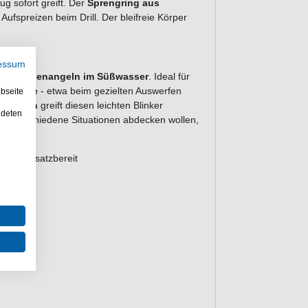
ug sofort greift. Der
Sprengring aus
Aufspreizen beim Drill. Der bleifreie Körper
essum
das
Forellenangeln im Süßwasser
. Ideal für
eeforelle
- etwa beim gezielten Auswerfen
bseite
ch
Barsch
greift diesen leichten Blinker
ndeten
Set verschiedene Situationen abdecken wollen,
fort einsatzbereit
halten
nhieb
bil
rfläche
r