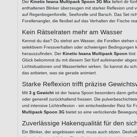
Der
Kinetic Iwana Multipack Spoon 3G Mix
liefert dir fü
enthaltenen Blinker überzeugen mit starker Reflexion und
auf Regenbogenforelle, Seeforelle und Barsch. Das Set rich
Forellenangler, die flexibel auf das Verhalten der Fische re
Kein Rätselraten mehr am Wasser
Kennst du das? Du stehst am Wasser, die Forellen stehen di
selektivem Fressverhalten oder schwierigen Bedingungen kos
herauszufinden. Der
Kinetic Iwana Multipack Spoon
löst 
Glück bekommst du mit diesem Set fünf aufeinander abgest
Lichtsituationen und Wassertiefen wirken. So kannst du s
das anbieten, was sie gerade animiert.
Starke Reflexion trifft präzise Gewicht
Mit
3 g Gewicht
ist der Iwana Spoon besonders dann gefragt
oder generell zurückhaltend fressen. Die pulverbeschichtet
und intensive Lichtreflexion - ein entscheidender Reiz für F
Multipack Spoon 3G
bietet so eine verlockende Bewegung,
Zuverlässige Hakenqualität für den sich
Ein Blinker, der angebissen wird, muss auch sitzen. Deshal