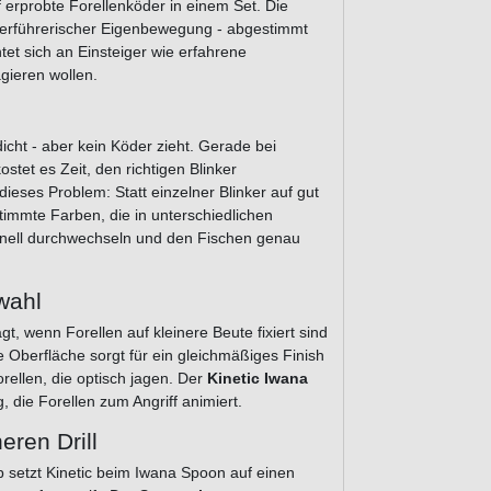
nf erprobte Forellenköder in einem Set. Die
 verführerischer Eigenbewegung - abgestimmt
tet sich an Einsteiger wie erfahrene
agieren wollen.
cht - aber kein Köder zieht. Gerade bei
tet es Zeit, den richtigen Blinker
dieses Problem: Statt einzelner Blinker auf gut
immte Farben, die in unterschiedlichen
chnell durchwechseln und den Fischen genau
swahl
, wenn Forellen auf kleinere Beute fixiert sind
e Oberfläche sorgt für ein gleichmäßiges Finish
orellen, die optisch jagen. Der
Kinetic Iwana
 die Forellen zum Angriff animiert.
eren Drill
b setzt Kinetic beim Iwana Spoon auf einen