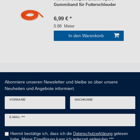
Gummiband für Futterschleuder
6,99 € *
0.88
Meter
In den Warenkorb
Abonniere unseren Newsletter und bleibe so über unsere
Neuheiten und Angebote informiert.
VORNAME
NACHNAME
Newsletter
E-MAIL ***
Honig
Hiermit bestätige ich, dass ich die
Daten­schutz­erklärung
gelesen
habe. Meine Einwilligung kann ich jederzeit widerrufen.***