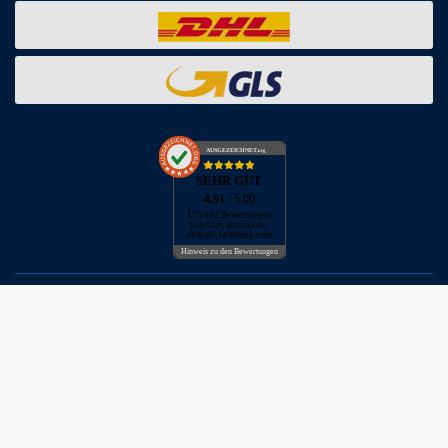
AUSGEZEICHNET
.org
SEHR GUT
4.91
/ 5.00
173.452 Bewertungen
von hier, amazon.de,
ebay.de, facebook.com
Hinweis zu den Bewertungen
* inkl. MwSt. zzgl. Versandkosten
** Bei Variantenartikeln mit unterschiedlichen Preisen pro Variante
bezieht sich die angegebene UVP auf die Variante mit dem
niedrigsten Preis. Die UVP zu den weiteren Varianten wird bei Klick
auf die jeweilige Variante angezeigt.
© Copyright 2026 | Alle Rechte vorbehalten - Neptunmaster GmbH