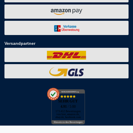
Versandpartner
AUSGEZEICHNET
.org
SEHR GUT
4.91
/ 5.00
173.452 Bewertungen
von hier, amazon.de,
ebay.de, facebook.com
Hinweis zu den Bewertungen