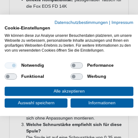
die Fox EOS FD 14K
Technische Daten
Datenschutzbestimmungen
|
Impressum
Schnurfassung: 550 m / 0,35 mm
Cookie-Einstellungen
Kompatibel mit: Fox EOS FD 14K
Wir können diese zur Analyse unserer Besucherdaten platzieren, um unsere
Webseite zu verbessern, personalisierte Inhalte anzuzeigen und Ihnen ein
Häufige Fragen zur Fox EOS FD 14K
großartiges Webseiten-Erlebnis zu bieten. Für weitere Informationen zu den
Spare Std Spool
von uns verwendeten Cookies öffnen Sie die Einstellungen.
Für welche Zielfische eignet sich die Fox EOS
Notwendig
Performance
FD 14K Spare Std Spool?
Die Ersatzspule ist speziell für das
Funktional
Werbung
Karpfenangeln
konzipiert. Die hohe
Schnurfassung macht sie besonders geeignet für
Alle akzeptieren
starke Karpfen, die weite Fluchten unternehmen.
Mit welcher Rolle ist diese Spule kompatibel?
Auswahl speichern
Informationen
Die Spare Std Spool passt direkt zur
Fox EOS FD
14K
. Sie ist als Originalersatz gefertigt und lässt
sich ohne Anpassungen montieren.
Welche Schnurstärke empfiehlt sich für diese
Spule?
Die Spule ist auf eine Schnurstärke von 0,35 mm