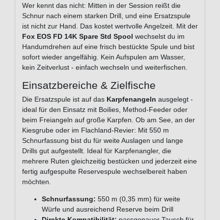
Wer kennt das nicht: Mitten in der Session reißt die
Schnur nach einem starken Drill, und eine Ersatzspule
ist nicht zur Hand. Das kostet wertvolle Angelzeit. Mit der
Fox EOS FD 14K Spare Std Spool
wechselst du im
Handumdrehen auf eine frisch bestückte Spule und bist
sofort wieder angelfähig. Kein Aufspulen am Wasser,
kein Zeitverlust - einfach wechseln und weiterfischen.
Einsatzbereiche & Zielfische
Die Ersatzspule ist auf das
Karpfenangeln
ausgelegt -
ideal für den Einsatz mit Boilies, Method-Feeder oder
beim Freiangeln auf große Karpfen. Ob am See, an der
Kiesgrube oder im Flachland-Revier: Mit 550 m
Schnurfassung bist du für weite Auslagen und lange
Drills gut aufgestellt. Ideal für Karpfenangler, die
mehrere Ruten gleichzeitig bestücken und jederzeit eine
fertig aufgespulte Reservespule wechselbereit haben
möchten.
Schnurfassung:
550 m (0,35 mm) für weite
Würfe und ausreichend Reserve beim Drill
Direkte Kompatibilität:
passgenauer Tausch für