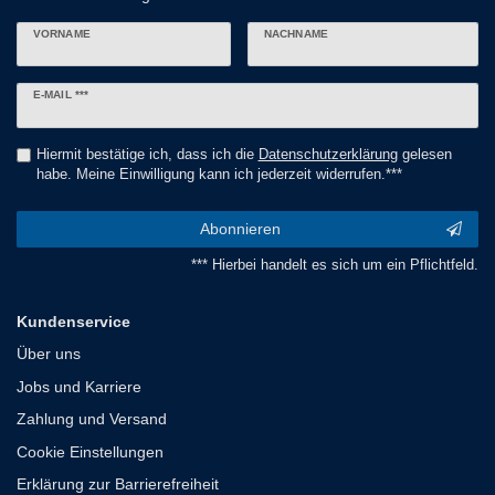
VORNAME
NACHNAME
Newsletter
E-MAIL ***
Honig
Hiermit bestätige ich, dass ich die
Daten­schutz­erklärung
gelesen
habe. Meine Einwilligung kann ich jederzeit widerrufen.***
Abonnieren
*** Hierbei handelt es sich um ein Pflichtfeld.
Kundenservice
Über uns
Jobs und Karriere
Zahlung und Versand
Cookie Einstellungen
Erklärung zur Barrierefreiheit