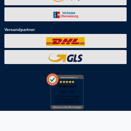
Versandpartner
AUSGEZEICHNET
.org
SEHR GUT
4.91
/ 5.00
173.452 Bewertungen
von hier, amazon.de,
ebay.de, facebook.com
Hinweis zu den Bewertungen
* inkl. MwSt. zzgl. Versandkosten
** Bei Variantenartikeln mit unterschiedlichen Preisen pro Variante