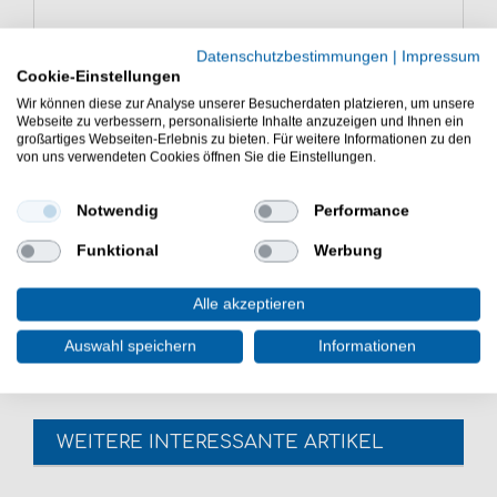
Datenschutzbestimmungen
|
Impressum
Eigenschaften der Gamakatsu G-
Cookie-Einstellungen
Line Shock Leader Vorfachschnur
Wir können diese zur Analyse unserer Besucherdaten platzieren, um unsere
Schnur zum Binden von Vorfächern
Webseite zu verbessern, personalisierte Inhalte anzuzeigen und Ihnen ein
großartiges Webseiten-Erlebnis zu bieten. Für weitere Informationen zu den
hohe Tragkraftwerte
von uns verwendeten Cookies öffnen Sie die Einstellungen.
hohe Flexibilität
hohe Abriebfestigkeit
Notwendig
Performance
hohe Knotenfestigkeit
Länge: 50m
Funktional
Werbung
Die Gamakatsu G-Line Shock Leader 50m
Vorfachschnur ist eine gute Wahl bei der Angelei mit
Alle akzeptieren
Kunstködern. Angelzubehör für das aktive Spinnangeln.
Auswahl speichern
Informationen
WEITERE INTERESSANTE ARTIKEL