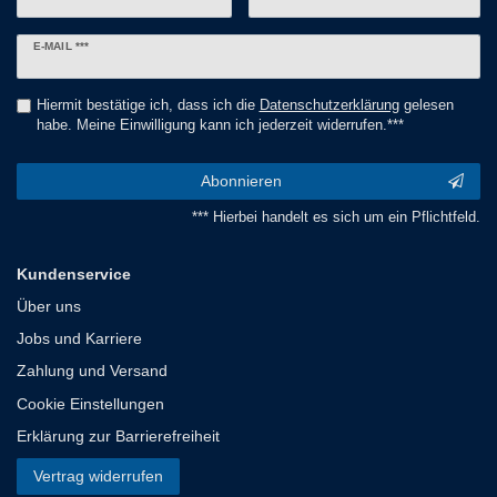
Newsletter
E-MAIL ***
Honig
Hiermit bestätige ich, dass ich die
Daten­schutz­erklärung
gelesen
habe. Meine Einwilligung kann ich jederzeit widerrufen.***
Abonnieren
*** Hierbei handelt es sich um ein Pflichtfeld.
Kundenservice
Über uns
Jobs und Karriere
Zahlung und Versand
Cookie Einstellungen
Erklärung zur Barrierefreiheit
Vertrag widerrufen