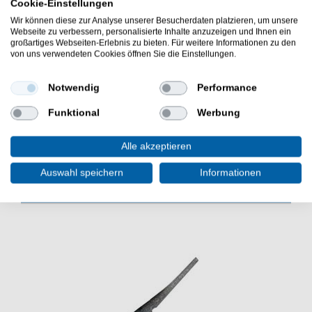
Tragkraft: 5,3kg
Cookie-Einstellungen
gute Abriebfestigkeit
Wir können diese zur Analyse unserer Besucherdaten platzieren, um unsere
gute Knotenfestigkeit
Webseite zu verbessern, personalisierte Inhalte anzuzeigen und Ihnen ein
großartiges Webseiten-Erlebnis zu bieten. Für weitere Informationen zu den
Länge: 25m
von uns verwendeten Cookies öffnen Sie die Einstellungen.
Die Gamakatsu G-Line Fluoro Carbon 5,3kg 0,28mm
25m Fluorocarbonschnur ist eine gute Wal beim
Notwendig
Performance
Kunstköderangeln. Gutes Vorfachmaterial zum
Barschangeln.
Funktional
Werbung
Alle akzeptieren
Auswahl speichern
Informationen
WEITERE INTERESSANTE ARTIKEL