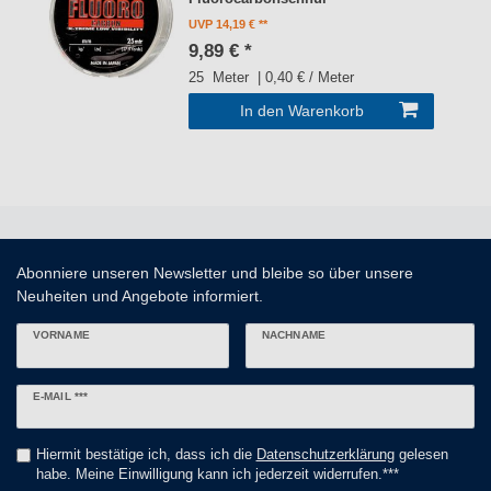
UVP 14,19 €
9,89 € *
25
Meter
| 0,40 € / Meter
In den Warenkorb
Abonniere unseren Newsletter und bleibe so über unsere
Neuheiten und Angebote informiert.
VORNAME
NACHNAME
Newsletter
E-MAIL ***
Honig
Hiermit bestätige ich, dass ich die
Daten­schutz­erklärung
gelesen
habe. Meine Einwilligung kann ich jederzeit widerrufen.***