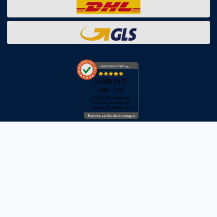
AUSGEZEICHNET
.org
SEHR GUT
4.91
/ 5.00
173.452 Bewertungen
von hier, amazon.de,
ebay.de, facebook.com
Hinweis zu den Bewertungen
* inkl. MwSt. zzgl. Versandkosten
** Bei Variantenartikeln mit unterschiedlichen Preisen pro Variante
bezieht sich die angegebene UVP auf die Variante mit dem
niedrigsten Preis. Die UVP zu den weiteren Varianten wird bei Klick
auf die jeweilige Variante angezeigt.
© Copyright 2026 | Alle Rechte vorbehalten - Neptunmaster GmbH