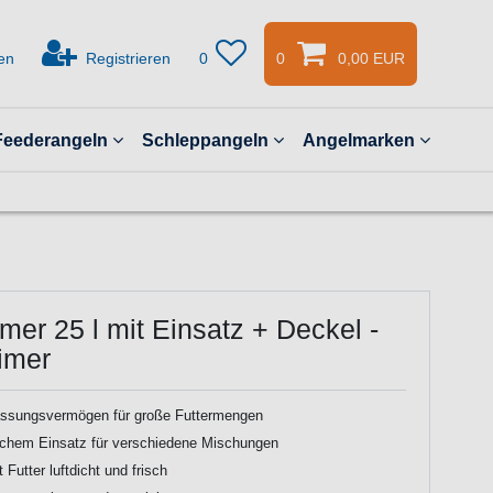
en
Registrieren
0
0
0,00 EUR
Feederangeln
Schleppangeln
Angelmarken
er 25 l mit Einsatz + Deckel -
imer
Fassungsvermögen für große Futtermengen
schem Einsatz für verschiedene Mischungen
 Futter luftdicht und frisch