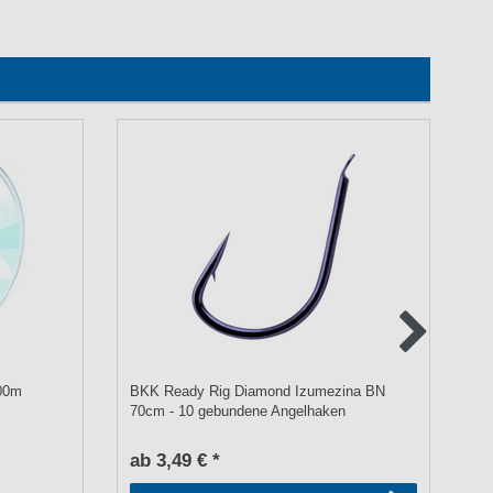
200m
BKK Ready Rig Diamond Izumezina BN
Ba
70cm - 10 gebundene Angelhaken
fü
ab 3,49 € *
a