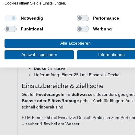
Die wichtigsten Vorteile auf einen Blick
Cookies öffnen Sie die Einstellungen.
Großes Fassungsvermögen
– ideal für lange Ange
Mit Einsatz
– erleichtert das Portionieren verschie
Notwendig
Performance
Deckel inklusive
– schützt Futter vor Feuchtigkeit 
Funktional
Werbung
Praktisches Transportmaß
– einfach zu bewegen u
Technische Daten
Alle akzeptieren
Volumen:
25 l
Auswahl speichern
Informationen
Hersteller:
FTM
Mit Einsatz:
ja
Deckel:
inklusive
Lieferumfang: Eimer 25 l mit Einsatz + Deckel
Einsatzbereiche & Zielfische
Gut für
Feederangeln
im
Süßwasser
. Besonders geeignet
Brasse oder Plötze/Rotauge
gehst. Auch für längere Ansi
schnell griffbereit sind.
FTM Eimer 25l mit Einsatz & Deckel. Praktisch zum Portion
– sauber & flexibel am Wasser.