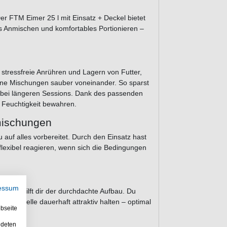
Der FTM Eimer 25 l mit Einsatz + Deckel bietet
s Anmischen und komfortables Portionieren –
stressfreie Anrühren und Lagern von Futter,
dene Mischungen sauber voneinander. So sparst
ch bei längeren Sessions. Dank des passenden
r Feuchtigkeit bewahren.
mischungen
 auf alles vorbereitet. Durch den Einsatz hast
flexibel reagieren, wenn sich die Bedingungen
essum
assen hilft dir der durchdachte Aufbau. Du
utterstelle dauerhaft attraktiv halten – optimal
bseite
ndeten