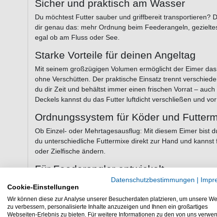
Sicher und praktisch am Wasser
Du möchtest Futter sauber und griffbereit transportieren? 
dir genau das: mehr Ordnung beim Feederangeln, gezielte
egal ob am Fluss oder See.
Starke Vorteile für deinen Angeltag
Mit seinem großzügigen Volumen ermöglicht der Eimer das 
ohne Verschütten. Der praktische Einsatz trennt verschie
du dir Zeit und behältst immer einen frischen Vorrat – au
Deckels kannst du das Futter luftdicht verschließen und vo
Ordnungssystem für Köder und Futter
Ob Einzel- oder Mehrtagesausflug: Mit diesem Eimer bist du
du unterschiedliche Futtermixe direkt zur Hand und kannst 
oder Zielfische ändern.
Für Feederangler entwickelt
Datenschutzbestimmungen
|
Impr
Besonders bei langen Ansitzen auf Karpfen, Schleie oder Br
Cookie-Einstellungen
kannst verschiedene Futtersorten schnell wechseln und die F
Wir können diese zur Analyse unserer Besucherdaten platzieren, um unsere We
auf deine Zielarten abgestimmt.
zu verbessern, personalisierte Inhalte anzuzeigen und Ihnen ein großartiges
Webseiten-Erlebnis zu bieten. Für weitere Informationen zu den von uns verwe