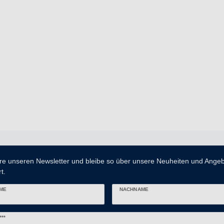
re unseren Newsletter und bleibe so über unsere Neuheiten und Ange
t.
ME
NACHNAME
er
***