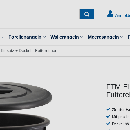
Anmeld
Forellenangeln
Wallerangeln
Meeresangeln
 Einsatz + Deckel - Futtereimer
FTM Eim
Futtere
25 Liter 
Mit prakti
Deckel hält