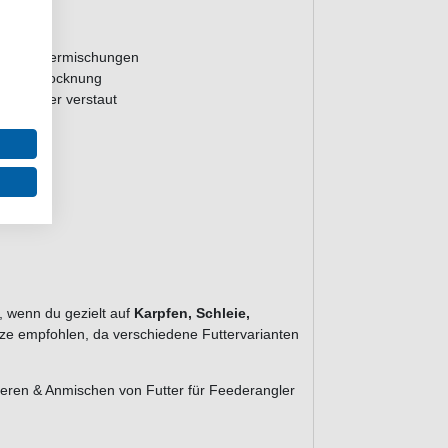
ltage
dener Futtermischungen
und Austrocknung
nd sauber verstaut
, wenn du gezielt auf
Karpfen, Schleie,
tze empfohlen, da verschiedene Futtervarianten
ieren & Anmischen von Futter für Feederangler