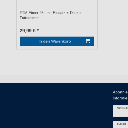
FTM Eimer 25 l mit Einsatz + Deckel -
Futtereimer
29,99 € *
In den Warenkorb
Abonnie
informier
VORNA
Newslett
E-MAIL 