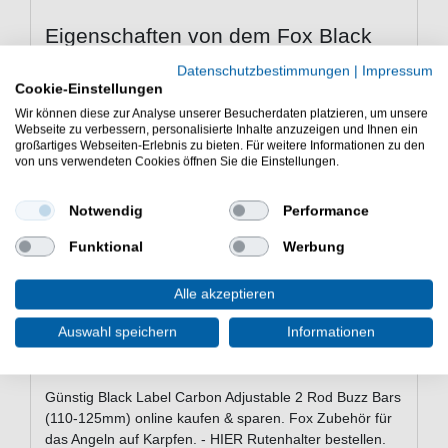
Eigenschaften von dem Fox Black
Label Carbon Adjustable 2 Rod Buzz
Datenschutzbestimmungen
|
Impressum
Bars (110-125mm)
Cookie-Einstellungen
Rutenhalterung
Wir können diese zur Analyse unserer Besucherdaten platzieren, um unsere
Webseite zu verbessern, personalisierte Inhalte anzuzeigen und Ihnen ein
Zwei 2-Ruten-Versionen mit 110 und 125mm
großartiges Webseiten-Erlebnis zu bieten. Für weitere Informationen zu den
Schlanke Buzzer Bars aus 3K Carbon und
von uns verwendeten Cookies öffnen Sie die Einstellungen.
schwarz anodiziertem Aluminium
Entwickelt, um darauf Bissanzeiger und
Notwendig
Performance
Rutenauflagen zu montieren
Anodisierte Profilfeststellschraube mit Loch, um
Funktional
Werbung
die Schraube mit dem Black Label Slim Tightening
Tool noch besser anziehen zu können
Alle akzeptieren
12mm Gewindeteile, passend zu den Black Label
Carbon Banksticks
Auswahl speichern
Informationen
Unglaublich leicht, aber dennoch stabil
Werden als Paar verkauft
Günstig Black Label Carbon Adjustable 2 Rod Buzz Bars
(110-125mm) online kaufen & sparen. Fox Zubehör für
das Angeln auf Karpfen. - HIER Rutenhalter bestellen.