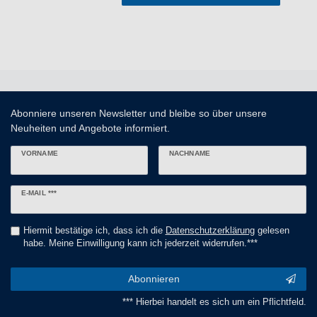
Abonniere unseren Newsletter und bleibe so über unsere
Neuheiten und Angebote informiert.
VORNAME
NACHNAME
Newsletter
E-MAIL ***
Honig
Hiermit bestätige ich, dass ich die
Daten­schutz­erklärung
gelesen
habe. Meine Einwilligung kann ich jederzeit widerrufen.***
Abonnieren
*** Hierbei handelt es sich um ein Pflichtfeld.