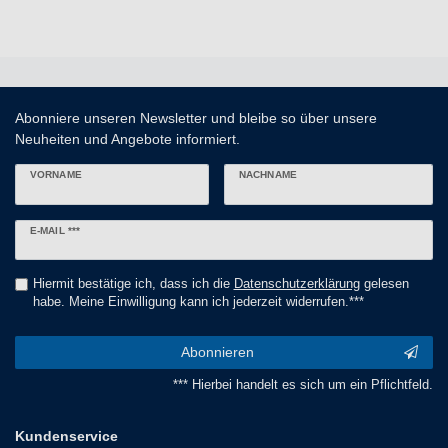
Abonniere unseren Newsletter und bleibe so über unsere
Neuheiten und Angebote informiert.
VORNAME
NACHNAME
Newsletter
E-MAIL ***
Honig
Hiermit bestätige ich, dass ich die
Daten­schutz­erklärung
gelesen
habe. Meine Einwilligung kann ich jederzeit widerrufen.***
Abonnieren
*** Hierbei handelt es sich um ein Pflichtfeld.
Kundenservice