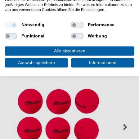
Fox Rage Predator Quick Change Weights sind Bleie für
großartiges Webseiten-Erlebnis zu bieten. Für weitere Informationen zu den
Hechtmontagen - Fox Rage Predator Quick Change
von uns verwendeten Cookies öffnen Sie die Einstellungen.
Weights sind Schnellwechselbleie für
Raubfischmontagen
Notwendig
Performance
Funktional
Werbung
Alle akzeptieren
WEITERE INTERESSANTE ARTIKEL
Auswahl speichern
Informationen