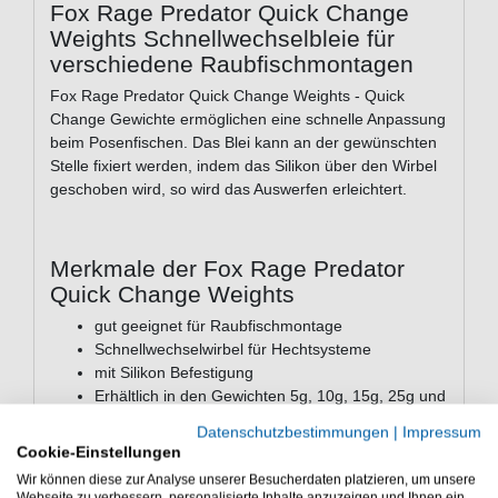
Fox Rage Predator Quick Change
Weights Schnellwechselbleie für
verschiedene Raubfischmontagen
Fox Rage Predator Quick Change Weights - Quick
Change Gewichte ermöglichen eine schnelle Anpassung
beim Posenfischen. Das Blei kann an der gewünschten
Stelle fixiert werden, indem das Silikon über den Wirbel
geschoben wird, so wird das Auswerfen erleichtert.
Merkmale der Fox Rage Predator
Quick Change Weights
gut geeignet für Raubfischmontage
Schnellwechselwirbel für Hechtsysteme
mit Silikon Befestigung
Erhältlich in den Gewichten 5g, 10g, 15g, 25g und
35g
Datenschutzbestimmungen
|
Impressum
Packungsinhalt: 5g, 10g und 15g je 4 Stück, 25g
Cookie-Einstellungen
und 35g je 3 Stück
Wir können diese zur Analyse unserer Besucherdaten platzieren, um unsere
Webseite zu verbessern, personalisierte Inhalte anzuzeigen und Ihnen ein