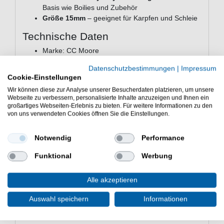
Basis wie Boilies und Zubehör
Größe 15mm
– geeignet für Karpfen und Schleie
Technische Daten
Marke: CC Moore
Produktlinie: Odyssey XXX
Datenschutzbestimmungen
|
Impressum
Typ: Hard Hookbait (sinkend)
Cookie-Einstellungen
Größe: 15mm
Wir können diese zur Analyse unserer Besucherdaten platzieren, um unsere
Angelart: Karpfenangeln
Webseite zu verbessern, personalisierte Inhalte anzuzeigen und Ihnen ein
Zielfische: Karpfen, Schleie
großartiges Webseiten-Erlebnis zu bieten. Für weitere Informationen zu den
Inhalt: 0,114 kg
von uns verwendeten Cookies öffnen Sie die Einstellungen.
Häufig gestellte Fragen zu den CC
Notwendig
Performance
Moore Odyssey XXX Hard Hookbaits
15mm
Funktional
Werbung
Für welche Zielfische eignen sich die
Odyssey XXX Hard Hookbaits 15mm?
Alle akzeptieren
Die Hard Hookbaits sind auf
Karpfen und Schleie
Auswahl speichern
Informationen
ausgerichtet. Die Größe von 15mm spricht gezielt
größere Exemplare an.