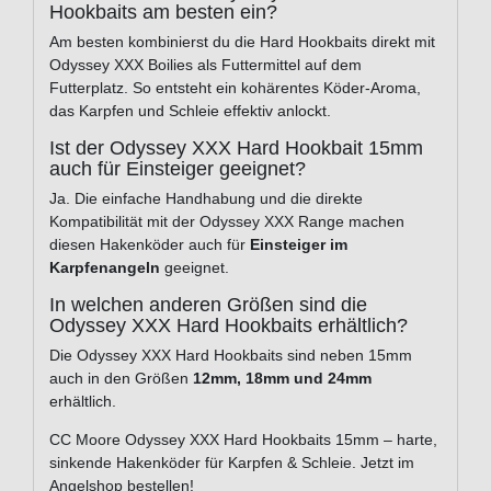
Hookbaits am besten ein?
Am besten kombinierst du die Hard Hookbaits direkt mit
Odyssey XXX Boilies als Futtermittel auf dem
Futterplatz. So entsteht ein kohärentes Köder-Aroma,
das Karpfen und Schleie effektiv anlockt.
Ist der Odyssey XXX Hard Hookbait 15mm
auch für Einsteiger geeignet?
Ja. Die einfache Handhabung und die direkte
Kompatibilität mit der Odyssey XXX Range machen
diesen Hakenköder auch für
Einsteiger im
Karpfenangeln
geeignet.
In welchen anderen Größen sind die
Odyssey XXX Hard Hookbaits erhältlich?
Die Odyssey XXX Hard Hookbaits sind neben 15mm
auch in den Größen
12mm, 18mm und 24mm
erhältlich.
CC Moore Odyssey XXX Hard Hookbaits 15mm – harte,
sinkende Hakenköder für Karpfen & Schleie. Jetzt im
Angelshop bestellen!