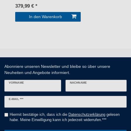
379,99 € *
In den Warenkorb
Abonniere unseren Newsletter und bleibe so über unsere
Neuheiten und Angebote informiert.
VORNAME
NACHNAME
Newsletter
E-MAIL ***
Honig
Hiermit bestätige ich, dass ich die
Daten­schutz­erklärung
gelesen
habe. Meine Einwilligung kann ich jederzeit widerrufen.***