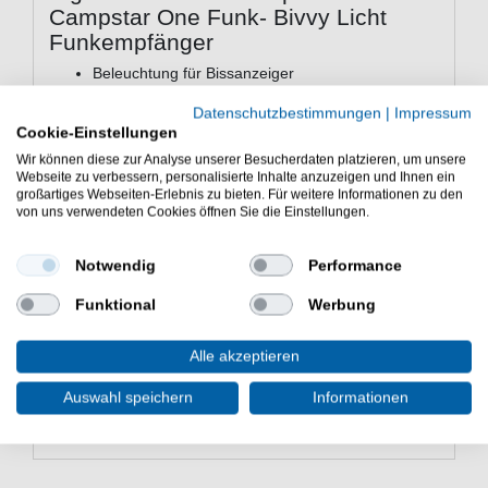
Campstar One Funk- Bivvy Licht
Funkempfänger
Beleuchtung für Bissanzeiger
Wasserdicht
Datenschutzbestimmungen
|
Impressum
Batterieanzeige
Cookie-Einstellungen
5 Stufen zur Einstellung der Nachleuchtzeit
Wir können diese zur Analyse unserer Besucherdaten platzieren, um unsere
5 Helligkeitsstufen
Webseite zu verbessern, personalisierte Inhalte anzuzeigen und Ihnen ein
LED Dauerlicht einstellbar in 3 Stufen
großartiges Webseiten-Erlebnis zu bieten. Für weitere Informationen zu den
Sensibilität einstellbar in 5 Stufen
von uns verwendeten Cookies öffnen Sie die Einstellungen.
LED Ausschalter
Nachtlicht
Notwendig
Performance
1:1 Übertragung
ACC System
Funktional
Werbung
Funkempfangsreichweite ca.100m
Alle akzeptieren
Der Carp Sounder Campstar One Funk- Bivvy Licht
Funkempfänger ist eine gute Wahl für das Ansitzangeln.
Auswahl speichern
Informationen
Gute Angelausrüstung zum Angeln auf Karpfen.